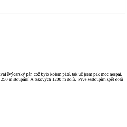
ával švýcarský pár, což bylo kolem páté, tak už jsem pak moc nespal.
á 250 m stoupání. A takových 1200 m dolů. Prve sestoupím zpět dolů