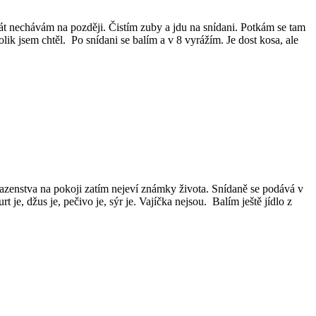
át nechávám na později. Čistím zuby a jdu na snídani. Potkám se tam
lik jsem chtěl. Po snídani se balím a v 8 vyrážím. Je dost kosa, ale
sazenstva na pokoji zatím nejeví známky života. Snídaně se podává v
 je, džus je, pečivo je, sýr je. Vajíčka nejsou. Balím ještě jídlo z