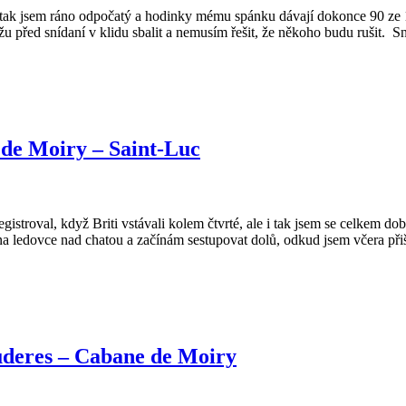
i tak jsem ráno odpočatý a hodinky mému spánku dávají dokonce 90 ze 1
 před snídaní v klidu sbalit a nemusím řešit, že někoho budu rušit. Sn
de Moiry – Saint-Luc
egistroval, když Briti vstávali kolem čtvrté, ale i tak jsem se celkem 
 ledovce nad chatou a začínám sestupovat dolů, odkud jsem včera přiše
uderes – Cabane de Moiry