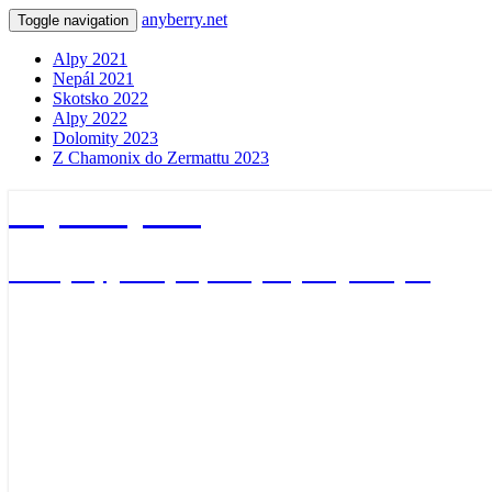
anyberry.net
Toggle navigation
Alpy 2021
Nepál 2021
Skotsko 2022
Alpy 2022
Dolomity 2023
Z Chamonix do Zermattu 2023
anyberry.net
Ať bylo, jak bylo, vždycky nějak bylo