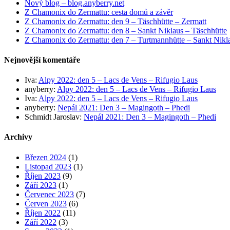
Nový blog – blog.anyberry.net
Z Chamonix do Zermattu: cesta domů a závěr
Z Chamonix do Zermattu: den 9 – Täschhütte – Zermatt
Z Chamonix do Zermattu: den 8 – Sankt Niklaus – Täschhütte
Z Chamonix do Zermattu: den 7 – Turtmannhütte – Sankt Nikl
Nejnovější komentáře
Iva
:
Alpy 2022: den 5 – Lacs de Vens – Rifugio Laus
anyberry
:
Alpy 2022: den 5 – Lacs de Vens – Rifugio Laus
Iva
:
Alpy 2022: den 5 – Lacs de Vens – Rifugio Laus
anyberry
:
Nepál 2021: Den 3 – Magingoth – Phedi
Schmidt Jaroslav
:
Nepál 2021: Den 3 – Magingoth – Phedi
Archivy
Březen 2024
(1)
Listopad 2023
(1)
Říjen 2023
(9)
Září 2023
(1)
Červenec 2023
(7)
Červen 2023
(6)
Říjen 2022
(11)
Září 2022
(3)