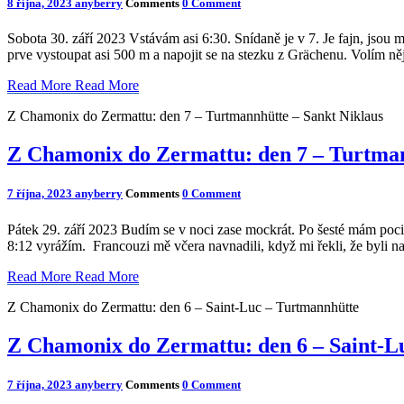
8 října, 2023
anyberry
Comments
0 Comment
Sobota 30. září 2023 Vstávám asi 6:30. Snídaně je v 7. Je fajn, jsou 
prve vystoupat asi 500 m a napojit se na stezku z Grächenu. Volím něj
Read More
Read More
Z Chamonix do Zermattu: den 7 – Turtmannhütte – Sankt Niklaus
Z Chamonix do Zermattu: den 7 – Turtman
7 října, 2023
anyberry
Comments
0 Comment
Pátek 29. září 2023 Budím se v noci zase mockrát. Po šesté mám pocit,
8:12 vyrážím. Francouzi mě včera navnadili, když mi řekli, že byli n
Read More
Read More
Z Chamonix do Zermattu: den 6 – Saint-Luc – Turtmannhütte
Z Chamonix do Zermattu: den 6 – Saint-L
7 října, 2023
anyberry
Comments
0 Comment