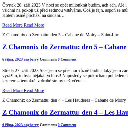
Čtvrtek 28. září 2023 V noci se opět milionkrát budím, ach ach. Ale 
všichni na pokoji už před sedmou vstáváme. Což je fajn, aspoň se můžu
Kolem osmé přichází na snídani…
Read More
Read More
Z Chamonix do Zermattu: den 5 – Cabane de Moiry – Saint-Luc
Z Chamonix do Zermattu: den 5 – Cabane 
6 října, 2023
anyberry
Comments
0 Comment
Středa 27. září 2023 Sice jsem se přes noc různě budil a taky jsem zar
vyrážím, to byla nějaká rychlost! Naposledy se pokochám pohledem na
jezerem – tentokrát z druhé strany než včera….
Read More
Read More
Z Chamonix do Zermattu: den 4 – Les Hauderes – Cabane de Moiry
Z Chamonix do Zermattu: den 4 – Les Ha
6 října, 2023
anyberry
Comments
0 Comment