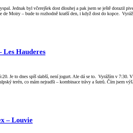
spal. Jednak byl včerejšek dost dlouhej a pak jsem se ještě dorazil p
ane de Moiry – bude to rozhodně kratší den, i když dost do kopce. Vyr
– Les Hauderes
:20. Je to dnes spíš slabší, není jogurt. Ale dá se to. Vyrážím v 7:30. 
alpský terén, co mám nejradši – kombinace trávy a šutrů. Čím jsem výš, 
x – Louvie