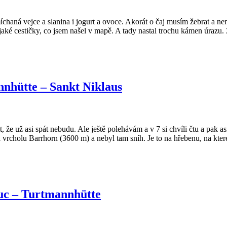
míchaná vejce a slanina i jogurt a ovoce. Akorát o čaj musím žebrat a n
aké cestičky, co jsem našel v mapě. A tady nastal trochu kámen úrazu. Z
nhütte – Sankt Niklaus
 že už asi spát nebudu. Ale ještě polehávám a v 7 si chvíli čtu a pak as
a vrcholu Barrhorn (3600 m) a nebyl tam sníh. Je to na hřebenu, na kte
uc – Turtmannhütte