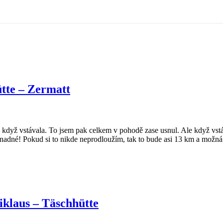
tte – Zermatt
, když vstávala. To jsem pak celkem v pohodě zase usnul. Ale když vst
snadné! Pokud si to nikde neprodloužím, tak to bude asi 13 km a možn
klaus – Täschhütte