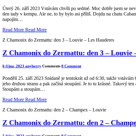
Úterý 26. září 2023 Vstávám chvíli po sedmé. Moc dobře jsem se nevy
den tady v kempu. Ale ne, to by bylo asi příliš. Dojdu na chatu Cab
napojím…
Read More
Read More
Z Chamonix do Zermattu: den 3 – Louvie – Les Hauderes
Z Chamonix do Zermattu: den 3 – Louvie 
6 října, 2023
anyberry
Comments
0 Comment
Pondělí 25. září 2023 Snídaně je tentokrát už od 6:30, takže vstávám 6
jeho druhou stranu a pak začíná stoupání. Je to tu krásné. Takový ten 
Stoupám a stoupám…
Read More
Read More
Z Chamonix do Zermattu: den 2 – Champex – Louvie
Z Chamonix do Zermattu: den 2 – Champe
5 října, 2023
anyberry
Comments
0 Comment