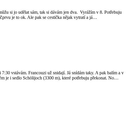
emůžu si jo udělat sám, tak si dávám jen dva. Vyrážím v 8. Potřebuju
prvu je to ok. Ale pak se cestička nějak vytratí a já…
i 7:30 vstávám. Francouzi už snidají. Já snídám taky. A pak balím a v
rém je i sedlo Schölijoch (3300 m), které potřebuju překonat. No…