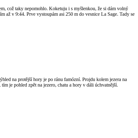
ivem, což taky nepomohlo. Koketuju i s myšlenkou, že si dám volný
ážím až v 9:44. Prve vystoupám asi 250 m do vesnice La Sage. Tady se
Výhled na protější hory je po ránu famózní. Projdu kolem jezera na
tím je pohled zpět na jezero, chatu a hory v dáli úchvatnější.