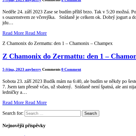
Neděle 24. září 2023 Zase se budím příliš brzo. Tak v 5:20 možná. P
s osazenstvem ze včerejška. Snídaně je celkem ok. Dobrý jogurt a dobr
jdu…
Read More
Read More
Z Chamonix do Zermattu: den 1 – Chamonix – Champex
Z Chamonix do Zermattu: den 1 – Chamo
5 října, 2023
anyberry
Comments
0 Comment
Sobota 23. září 2023 Budík mám na 6:40, ale budím se někdy po šesté,
7. Jsem tam přesně včas, už sbalený. Snídaně není špatná, ale ani nijak
ledničky a…
Read More
Read More
Search for:
Search
Nejnovější příspěvky