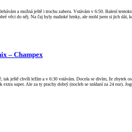
olehávám a možná ještě i trochu zaberu. Vstávám v 6:50. Balení tentokr
é věci do něj. Na čaj byly malinké hrnky, ale mohl jsem si jich dát, ko
nix – Champex
 tak ještě chvíli ležím a v 6:30 vstávám. Docela se divím, že zbytek o
 extra super. Ale za ty prachy dobrý (nocleh se snídaní za 24 eur). Jogurt