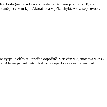
00 bodů (nejvíc od začátku výletu). Snídaně je až od 7:30, ale
ídaně je celkem fajn. Akorát teda vajíčka chybí. Ale zase je ovoce.
dobře vyspal a cítím se konečně odpočatě. Vstávám v 7, snídám a v 7:36
l. Ale jen pár set metrů. Pak odbočuju doprava na travers nad