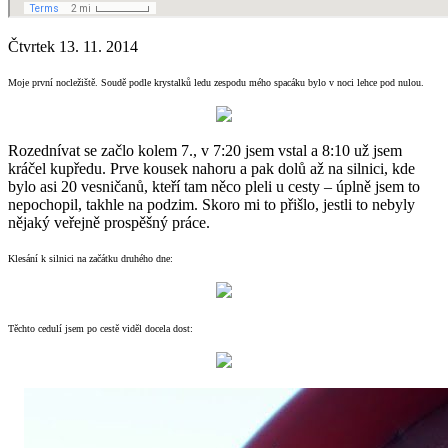
Čtvrtek 13. 11. 2014
Moje první nocležiště. Soudě podle krystalků ledu zespodu mého spacáku bylo v noci lehce pod nulou.
Rozednívat se začlo kolem 7., v 7:20 jsem vstal a 8:10 už jsem
kráčel kupředu. Prve kousek nahoru a pak dolů až na silnici, kde
bylo asi 20 vesničanů, kteří tam něco pleli u cesty – úplně jsem to
nepochopil, takhle na podzim. Skoro mi to přišlo, jestli to nebyly
nějaký veřejně prospěšný práce.
Klesání k silnici na začátku druhého dne:
Těchto cedulí jsem po cestě viděl docela dost: