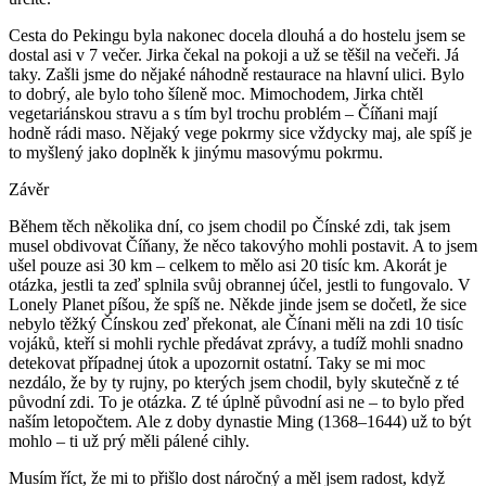
Cesta do Pekingu byla nakonec docela dlouhá a do hostelu jsem se
dostal asi v 7 večer. Jirka čekal na pokoji a už se těšil na večeři. Já
taky. Zašli jsme do nějaké náhodně restaurace na hlavní ulici. Bylo
to dobrý, ale bylo toho šíleně moc. Mimochodem, Jirka chtěl
vegetariánskou stravu a s tím byl trochu problém – Číňani mají
hodně rádi maso. Nějaký vege pokrmy sice vždycky maj, ale spíš je
to myšlený jako doplněk k jinýmu masovýmu pokrmu.
Závěr
Během těch několika dní, co jsem chodil po Čínské zdi, tak jsem
musel obdivovat Číňany, že něco takovýho mohli postavit. A to jsem
ušel pouze asi 30 km – celkem to mělo asi 20 tisíc km. Akorát je
otázka, jestli ta zeď splnila svůj obrannej účel, jestli to fungovalo. V
Lonely Planet píšou, že spíš ne. Někde jinde jsem se dočetl, že sice
nebylo těžký Čínskou zeď překonat, ale Čínani měli na zdi 10 tisíc
vojáků, kteří si mohli rychle předávat zprávy, a tudíž mohli snadno
detekovat případnej útok a upozornit ostatní. Taky se mi moc
nezdálo, že by ty rujny, po kterých jsem chodil, byly skutečně z té
původní zdi. To je otázka. Z té úplně původní asi ne – to bylo před
naším letopočtem. Ale z doby dynastie Ming (1368–1644) už to být
mohlo – ti už prý měli pálené cihly.
Musím říct, že mi to přišlo dost náročný a měl jsem radost, když