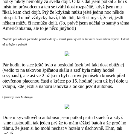
holky nikdy nemohly za světla dojít. O kus dál jsem potkal 2 lidi s
místním průvodcem a ten se tvářil dost rozpačitě, když jsem mu
říkal, kam chci dojít. Prý že kdyžtak můžu ještě jednu noc někde
přespat. To mě vždycky baví, tihle lidi, kteří si myslí, že ví, jestli
někam můžu či nemůžu dojít. (Jo, právě jsem udělal to samý s těma
Američankama, ale to je něco jinýho!!)
Zbývalo posledních pár hodin pořádné dřiny – musel jsem vylézt na tu věž v dálce nahoře vpravo. Odtud
už to bylo v pohodě.
Pár hodin to sice ještě bylo a poslední úsek byl fakt dost obtížnej
(vedlo to na takovou špičatou skálu a zeď byla místy hodně
sesypaná), ale asi ve 2 už jsem byl na rovným úseku kousek před
otevřenou placenou částí a krátce po 15. hodině jsem už byl dole u
vstupu, kde jezdila nahoru lanovka a odkud jezdil autobus.
Opravený úsek Mutianyu:
Dole u kyvadlového autobusu jsem potkal partu Izraelců a když
jsme nastoupili, tak jeden prý že to mám těžkej batoh a že proč ho
táhnu, že jsem si ho mohl nechat v hotelu v úschovně. Ehm, tak
určitě.