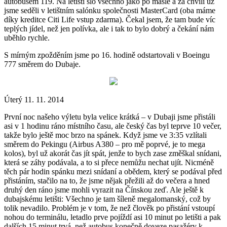
autobusem 119. Na letišti šlo všechno jako po másle a za chvíli už
jsme seděli v letištním salónku společnosti MasterCard (oba máme
díky kreditce Citi Life vstup zdarma). Čekal jsem, že tam bude víc
teplých jídel, než jen polívka, ale i tak to bylo dobrý a čekání nám
uběhlo rychle.
S mírným zpožděním jsme po 16. hodině odstartovali v Boeingu
777 směrem do Dubaje.
Úterý 11. 11. 2014
První noc našeho výletu byla velice krátká – v Dubaji jsme přistáli
asi v 1 hodinu ráno místního času, ale český čas byl teprve 10 večer,
takže bylo ještě moc brzo na spánek. Když jsme ve 3:35 vzlítali
směrem do Pekingu (Airbus A380 – pro mě poprvé, je to mega
kolos), byl už akorát čas jít spát, jenže to bych zase změškal snídani,
která se záhy podávala, a to si přece nemůžu nechat ujít. Nicméně
těch pár hodin spánku mezi snídaní a obědem, který se podával před
přistáním, stačilo na to, že jsme nějak přežili až do večera a hned
druhý den ráno jsme mohli vyrazit na Čínskou zeď. Ale ještě k
dubajskému letišti: Všechno je tam šíleně megalomanský, což by
tolik nevadilo. Problém je v tom, že než člověk po přistání vstoupí
nohou do terminálu, letadlo prve pojíždí asi 10 minut po letišti a pak
dalších 15 minut trvá, než autobus konečně doveze pasažéry k