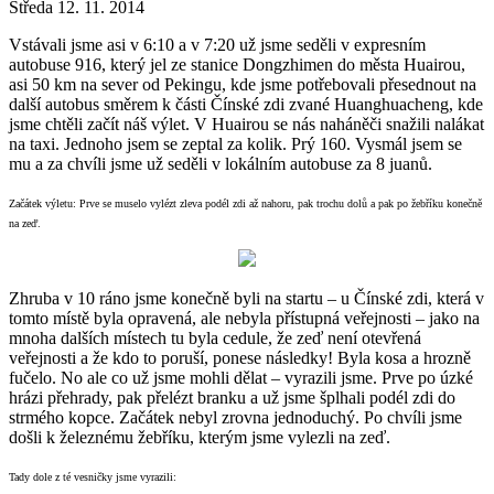
Středa 12. 11. 2014
Vstávali jsme asi v 6:10 a v 7:20 už jsme seděli v expresním
autobuse 916, který jel ze stanice Dongzhimen do města Huairou,
asi 50 km na sever od Pekingu, kde jsme potřebovali přesednout na
další autobus směrem k části Čínské zdi zvané Huanghuacheng, kde
jsme chtěli začít náš výlet. V Huairou se nás naháněči snažili nalákat
na taxi. Jednoho jsem se zeptal za kolik. Prý 160. Vysmál jsem se
mu a za chvíli jsme už seděli v lokálním autobuse za 8 juanů.
Začátek výletu: Prve se muselo vylézt zleva podél zdi až nahoru, pak trochu dolů a pak po žebříku konečně
na zeď.
Zhruba v 10 ráno jsme konečně byli na startu – u Čínské zdi, která v
tomto místě byla opravená, ale nebyla přístupná veřejnosti – jako na
mnoha dalších místech tu byla cedule, že zeď není otevřená
veřejnosti a že kdo to poruší, ponese následky! Byla kosa a hrozně
fučelo. No ale co už jsme mohli dělat – vyrazili jsme. Prve po úzké
hrázi přehrady, pak přelézt branku a už jsme šplhali podél zdi do
strmého kopce. Začátek nebyl zrovna jednoduchý. Po chvíli jsme
došli k železnému žebříku, kterým jsme vylezli na zeď.
Tady dole z té vesničky jsme vyrazili: