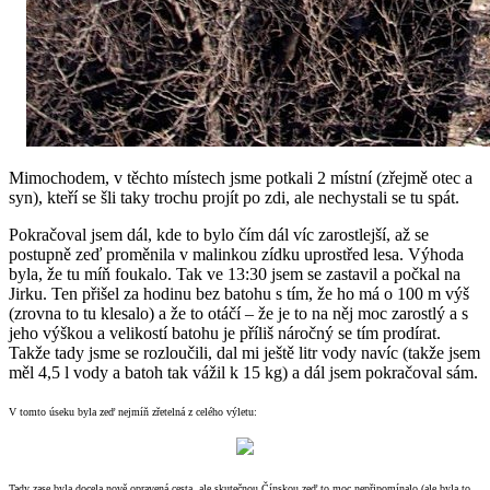
Mimochodem, v těchto místech jsme potkali 2 místní (zřejmě otec a
syn), kteří se šli taky trochu projít po zdi, ale nechystali se tu spát.
Pokračoval jsem dál, kde to bylo čím dál víc zarostlejší, až se
postupně zeď proměnila v malinkou zídku uprostřed lesa. Výhoda
byla, že tu míň foukalo. Tak ve 13:30 jsem se zastavil a počkal na
Jirku. Ten přišel za hodinu bez batohu s tím, že ho má o 100 m výš
(zrovna to tu klesalo) a že to otáčí – že je to na něj moc zarostlý a s
jeho výškou a velikostí batohu je příliš náročný se tím prodírat.
Takže tady jsme se rozloučili, dal mi ještě litr vody navíc (takže jsem
měl 4,5 l vody a batoh tak vážil k 15 kg) a dál jsem pokračoval sám.
V tomto úseku byla zeď nejmíň zřetelná z celého výletu:
Tady zase byla docela nově opravená cesta, ale skutečnou Čínskou zeď to moc nepřipomínalo (ale byla to