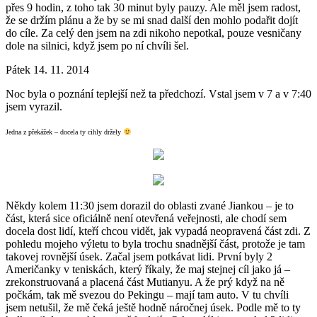
přes 9 hodin, z toho tak 30 minut byly pauzy. Ale měl jsem radost,
že se držím plánu a že by se mi snad další den mohlo podařit dojít
do cíle. Za celý den jsem na zdi nikoho nepotkal, pouze vesničany
dole na silnici, když jsem po ní chvíli šel.
Pátek 14. 11. 2014
Noc byla o poznání teplejší než ta předchozí. Vstal jsem v 7 a v 7:40
jsem vyrazil.
Jedna z překážek – docela ty cihly držely
Někdy kolem 11:30 jsem dorazil do oblasti zvané Jiankou – je to
část, která sice oficiálně není otevřená veřejnosti, ale chodí sem
docela dost lidí, kteří chcou vidět, jak vypadá neopravená část zdi. Z
pohledu mojeho výletu to byla trochu snadnější část, protože je tam
takovej rovnější úsek. Začal jsem potkávat lidi. První byly 2
Američanky v teniskách, který říkaly, že maj stejnej cíl jako já –
zrekonstruovaná a placená část Mutianyu. A že prý když na ně
počkám, tak mě svezou do Pekingu – mají tam auto. V tu chvíli
jsem netušil, že mě čeká ještě hodně náročnej úsek. Podle mě to ty