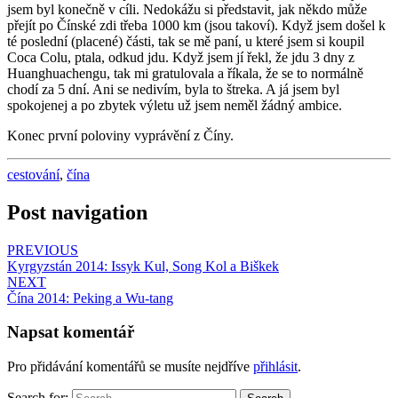
jsem byl konečně v cíli. Nedokážu si představit, jak někdo může
přejít po Čínské zdi třeba 1000 km (jsou takoví). Když jsem došel k
té poslední (placené) části, tak se mě paní, u které jsem si koupil
Coca Colu, ptala, odkud jdu. Když jsem jí řekl, že jdu 3 dny z
Huanghuachengu, tak mi gratulovala a říkala, že se to normálně
chodí za 5 dní. Ani se nedivím, byla to štreka. A já jsem byl
spokojenej a po zbytek výletu už jsem neměl žádný ambice.
Konec první poloviny vyprávění z Číny.
cestování
,
čína
Post navigation
PREVIOUS
Kyrgyzstán 2014: Issyk Kul, Song Kol a Biškek
NEXT
Čína 2014: Peking a Wu-tang
Napsat komentář
Pro přidávání komentářů se musíte nejdříve
přihlásit
.
Search for: