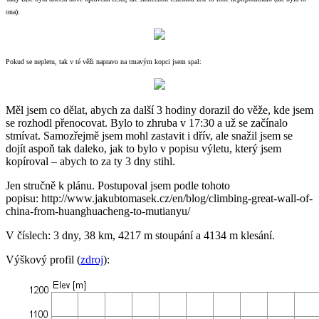
ona):
Pokud se nepletu, tak v té věži napravo na tmavým kopci jsem spal:
Měl jsem co dělat, abych za další 3 hodiny dorazil do věže, kde jsem
se rozhodl přenocovat. Bylo to zhruba v 17:30 a už se začínalo
stmívat. Samozřejmě jsem mohl zastavit i dřív, ale snažil jsem se
dojít aspoň tak daleko, jak to bylo v popisu výletu, který jsem
kopíroval – abych to za ty 3 dny stihl.
Jen stručně k plánu. Postupoval jsem podle tohoto
popisu: http://www.jakubtomasek.cz/en/blog/climbing-great-wall-of-
china-from-huanghuacheng-to-mutianyu/
V číslech: 3 dny, 38 km, 4217 m stoupání a 4134 m klesání.
Výškový profil (
zdroj
):