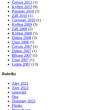
Červen 2013
(1)
Květen 2013
(9)
Prosinec 2010
(1)
Září 2010
(1)
Červenec 2010
(1)
Květen 2009
(3)
Září 2008
(2)
Květen 2008
(1)
Duben 2008
(3)
Únor 2008
(1)
Červen 2007
(1)
Duben 2007
(1)
Březen 2007
(1)
Únor 2007
(1)
Leden 2007
(13)
Rubriky
Alpy 2021
Alpy 2022
cestování
čína
Dolomity 2023
Finsko
Hong Kong