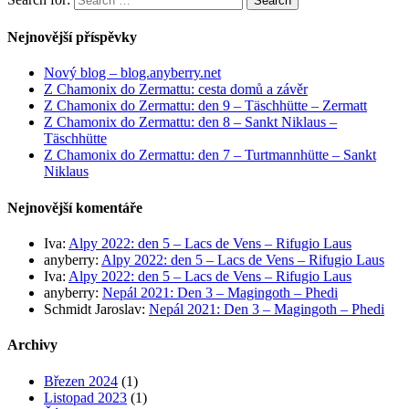
Search
Nejnovější příspěvky
Nový blog – blog.anyberry.net
Z Chamonix do Zermattu: cesta domů a závěr
Z Chamonix do Zermattu: den 9 – Täschhütte – Zermatt
Z Chamonix do Zermattu: den 8 – Sankt Niklaus –
Täschhütte
Z Chamonix do Zermattu: den 7 – Turtmannhütte – Sankt
Niklaus
Nejnovější komentáře
Iva
:
Alpy 2022: den 5 – Lacs de Vens – Rifugio Laus
anyberry
:
Alpy 2022: den 5 – Lacs de Vens – Rifugio Laus
Iva
:
Alpy 2022: den 5 – Lacs de Vens – Rifugio Laus
anyberry
:
Nepál 2021: Den 3 – Magingoth – Phedi
Schmidt Jaroslav
:
Nepál 2021: Den 3 – Magingoth – Phedi
Archivy
Březen 2024
(1)
Listopad 2023
(1)