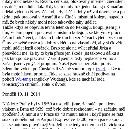
nikdy moc nelákala. Režim, cenzura, blokovaný internet, znečištění
ovzduší, moc lidí a tak. Když si minulý rok jeden kolega-Kanaďan
udělal výlet na Nový Zéland, kdy si část doby užíval dovolené a po
týdnu pak pracoval v Austrálii a v Číně s místními kolegy, napadlo
mě, že bych někdy mohl něco takového taky udělat.
Takže když se objevila levná letenka do Pekingu, koupil jsem ji s
tím, že tam pojedu pracovat s místním kolegou, se kterým v práci
řeším hodně věcí, a taky to bude trochu vzdělávací výlet – význam
Číny ve světě roste a je dobrý vidět to na vlastní oči, aby si člověk
mohl udělat lepší obrázek. Brzo se ale na výlet přidal Jirka a
přesvědčil mě, že by to byla přece jen škoda, jet takovou dálku a
pak tam pouze pracovat. Zařídil jsem si tedy neplacené volno a
začali jsme vymýšlet program. Našel jsem si perfektní popis
3denního výletu po Čínské zdi včetně souboru gpx (
zde
), takže to
byla moje hlavní priorita. Jirka se zase hrozně chtěl podívat na
pohoří
Wu-tang
(anglicky Wudang), kde se nachází řada
taoistických chrámů. Tolik k úvodu.
Pondělí 10. 11. 2014
Náš let z Prahy byl v 15:50 a usoudili jsme, že raději pojedeme
vlakem z Brna už 9:39, což bylo dobré rozhodnutí – na začátku měl
zpoždění 10 minut a v Praze už 40 minut, takže i když jsme se fakt
snažili doběhnout na Airport Express ve 13:00, viděli jsme akorát,
jak se autobus právě rozjíždí. Jeli jsme tedy metrem na Dejvickou a