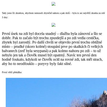
Tady jsme šli zkratkou, abychom nemuseli zbytečně nahoru a pak dolů – byla to asi největší zkratka za celé
3 dny:
První úsek na zdi byl docela snadný – dlažba byla zánovní a šlo se
dobře. Pak to začalo být trochu zpustlejší a po zdi vedla cestička,
zbytek byl zarostlý. Po další chvíli se objevilo první trochu obtížné
místo – prudké (skoro kolmé) stoupání prve po skalkách či velkých
balvanech (zeď byla sesypaná) a pak kolmo nahoru po zdi – to už
nebylo jen tak a člověk musel být opatrný. Navíc ten první den
hodně foukalo, kdykoli se člověk ocitl na rovné zdi, tak měl strach,
aby ho to neodfouklo – poryvy byly fakt silné.
První větší překážka: