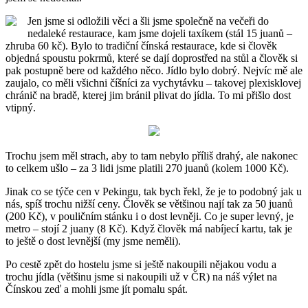
Jen jsme si odložili věci a šli jsme společně na večeři do
nedaleké restaurace, kam jsme dojeli taxíkem (stál 15 juanů –
zhruba 60 kč). Bylo to tradiční čínská restaurace, kde si člověk
objedná spoustu pokrmů, které se dají doprostřed na stůl a člověk si
pak postupně bere od každého něco. Jídlo bylo dobrý. Nejvíc mě ale
zaujalo, co měli všichni číšníci za vychytávku – takovej plexisklovej
chránič na bradě, kterej jim bránil plivat do jídla. To mi přišlo dost
vtipný.
Trochu jsem měl strach, aby to tam nebylo příliš drahý, ale nakonec
to celkem ušlo – za 3 lidi jsme platili 270 juanů (kolem 1000 Kč).
Jinak co se týče cen v Pekingu, tak bych řekl, že je to podobný jak u
nás, spíš trochu nižší ceny. Člověk se většinou nají tak za 50 juanů
(200 Kč), v pouličním stánku i o dost levněji. Co je super levný, je
metro – stojí 2 juany (8 Kč). Když člověk má nabíjecí kartu, tak je
to ještě o dost levnější (my jsme neměli).
Po cestě zpět do hostelu jsme si ještě nakoupili nějakou vodu a
trochu jídla (většinu jsme si nakoupili už v ČR) na náš výlet na
Čínskou zeď a mohli jsme jít pomalu spát.