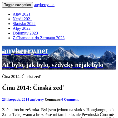
anyberry.net
Toggle navigation
Alpy 2021
Nepál 2021
Skotsko 2022
Alpy 2022
Dolomity 2023
Z Chamonix do Zermattu 2023
anyberry.net
Ať bylo, jak bylo, vždycky nějak bylo
Čína 2014: Čínská zeď
Čína 2014: Čínská zeď
23 listopadu, 2014
anyberry
Comments
0 Comment
Začnu trochu zeširoka. Byl jsem jednou na skok v Hongkongu, pak
2x na Tchaj-wanu a hrozně se mi tam líbilo, ale Pevninská Čína mě