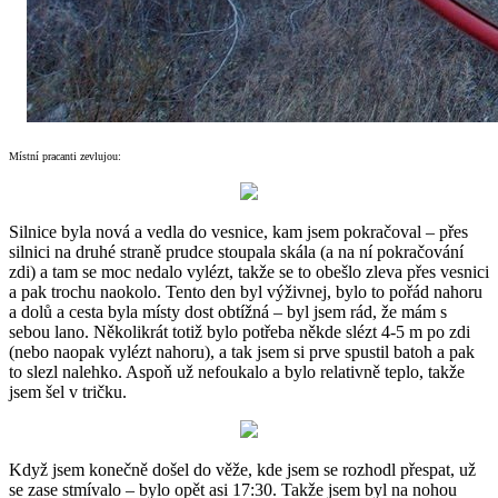
Místní pracanti zevlujou:
Silnice byla nová a vedla do vesnice, kam jsem pokračoval – přes
silnici na druhé straně prudce stoupala skála (a na ní pokračování
zdi) a tam se moc nedalo vylézt, takže se to obešlo zleva přes vesnici
a pak trochu naokolo. Tento den byl výživnej, bylo to pořád nahoru
a dolů a cesta byla místy dost obtížná – byl jsem rád, že mám s
sebou lano. Několikrát totiž bylo potřeba někde slézt 4-5 m po zdi
(nebo naopak vylézt nahoru), a tak jsem si prve spustil batoh a pak
to slezl nalehko. Aspoň už nefoukalo a bylo relativně teplo, takže
jsem šel v tričku.
Když jsem konečně došel do věže, kde jsem se rozhodl přespat, už
se zase stmívalo – bylo opět asi 17:30. Takže jsem byl na nohou