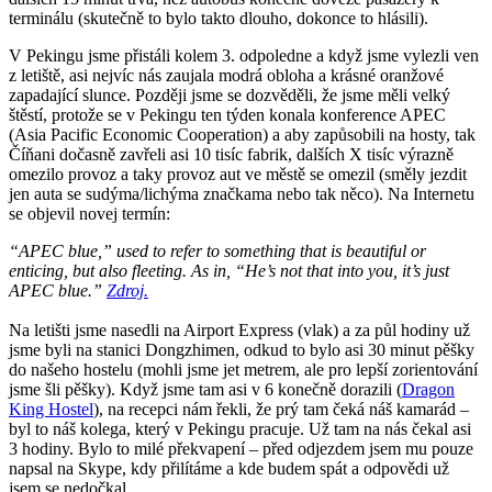
terminálu (skutečně to bylo takto dlouho, dokonce to hlásili).
V Pekingu jsme přistáli kolem 3. odpoledne a když jsme vylezli ven
z letiště, asi nejvíc nás zaujala modrá obloha a krásné oranžové
zapadající slunce. Později jsme se dozvěděli, že jsme měli velký
štěstí, protože se v Pekingu ten týden konala konference APEC
(Asia Pacific Economic Cooperation) a aby zapůsobili na hosty, tak
Číňani dočasně zavřeli asi 10 tisíc fabrik, dalších X tisíc výrazně
omezilo provoz a taky provoz aut ve městě se omezil (směly jezdit
jen auta se sudýma/lichýma značkama nebo tak něco). Na Internetu
se objevil novej termín:
“APEC blue,” used to refer to something that is beautiful or
enticing, but also fleeting. As in, “He’s not that into you, it’s just
APEC blue.”
Zdroj.
Na letišti jsme nasedli na Airport Express (vlak) a za půl hodiny už
jsme byli na stanici Dongzhimen, odkud to bylo asi 30 minut pěšky
do našeho hostelu (mohli jsme jet metrem, ale pro lepší zorientování
jsme šli pěšky). Když jsme tam asi v 6 konečně dorazili (
Dragon
King Hostel
), na recepci nám řekli, že prý tam čeká náš kamarád –
byl to náš kolega, který v Pekingu pracuje. Už tam na nás čekal asi
3 hodiny. Bylo to milé překvapení – před odjezdem jsem mu pouze
napsal na Skype, kdy přilítáme a kde budem spát a odpovědi už
jsem se nedočkal.