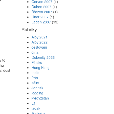
Červen 2007
(1)
Duben 2007
(1)
Březen 2007
(1)
Únor 2007
(1)
Leden 2007
(13)
Rubriky
Alpy 2021
Alpy 2022
cestování
čína
Dolomity 2023
y to
Finsko
chu
Hong Kong
al dost
Indie
írán
itálie
Jen tak
jogging
kyrgyzstán
L1
ladak
Mallorca