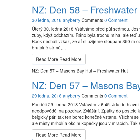
NZ: Den 58 – Freshwater H
30 ledna, 2018
anyberry
Comments
0 Comment
Úterý 30. ledna 2018 Vstáváme před půl sedmou. Josh vy
zuby, když odcházím. Ráno byla trochu mlha, ale teď u
Book nechali vzkaz, že ať si užijeme stoupání 350 m od 
brutálně strmé,…
Read More
Read More
NZ: Den 57 – Masons Bay Hut – Freshwater Hut
NZ: Den 57 – Masons Bay
29 ledna, 2018
anyberry
Comments
0 Comment
Pondělí 29. ledna 2018 Vstávám v 6:45. Jdu do hlavní 
neodpověděl na pozdrav. Zvláštní. Zpátky do postele k
belgický pár, tak ten borec konečně vstane. Všichni s
ale místy mrholí a okolní kopečky jsou v mracích. Tak 
Read More
Read More