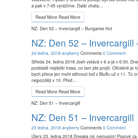
a pak v 7:45 vyrážíme. Další chata…
Read More
Read More
NZ: Den 52 – Invercargill – Bungaree Hut
NZ: Den 52 – Invercargill
24 ledna, 2018
anyberry
Comments
0 Comment
Středa 24. ledna 2018 Josh vstává v 6 a já v 6:30. Dnes
podstatě nejdelší trasa, co tam jde projít. Oficiálně je
bych přece jen mohl stihnout loď z Bluffu už v 11. To
nejpozději v 10. Před…
Read More
Read More
NZ: Den 51 – Invercargill
NZ: Den 51 – Invercargill
23 ledna, 2018
anyberry
Comments
0 Comment
Úterý 23. ledna 2018 Dneska nic nemusím! Poprvé za c