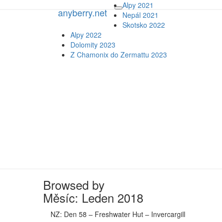
Alpy 2021
anyberry.net
anyberry.net
Toggle
Nepál 2021
navigation
Skotsko 2022
Alpy 2022
Ať bylo, jak bylo, vždycky nějak b
Dolomity 2023
Z Chamonix do Zermattu 2023
Browsed by
Měsíc:
Leden 2018
NZ: Den 58 – Freshwater Hut – Invercargill