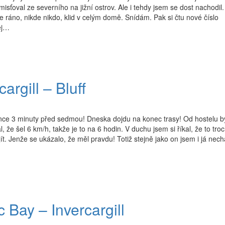
isťoval ze severního na jižní ostrov. Ale i tehdy jsem se dost nachodil.
e ráno, nikde nikdo, klid v celým domě. Snídám. Pak si čtu nové číslo
ej…
argill – Bluff
nce 3 minuty před sedmou! Dneska dojdu na konec trasy! Od hostelu b
, že šel 6 km/h, takže je to na 6 hodin. V duchu jsem si říkal, že to tro
t. Jenže se ukázalo, že měl pravdu! Totiž stejně jako on jsem i já nech
 Bay – Invercargill