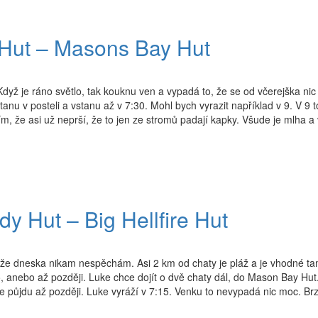
e Hut – Masons Bay Hut
ž je ráno světlo, tak kouknu ven a vypadá to, že se od včerejška nic
anu v posteli a vstanu až v 7:30. Mohl bych vyrazit například v 9. V 9 t
ím, že asi už neprší, že to jen ze stromů padají kapky. Všude je mlha a 
y Hut – Big Hellfire Hut
že dneska nikam nespěchám. Asi 2 km od chaty je pláž a je vhodné ta
rzo, anebo až později. Luke chce dojít o dvě chaty dál, do Mason Bay Hut
kže půjdu až později. Luke vyráží v 7:15. Venku to nevypadá nic moc. B