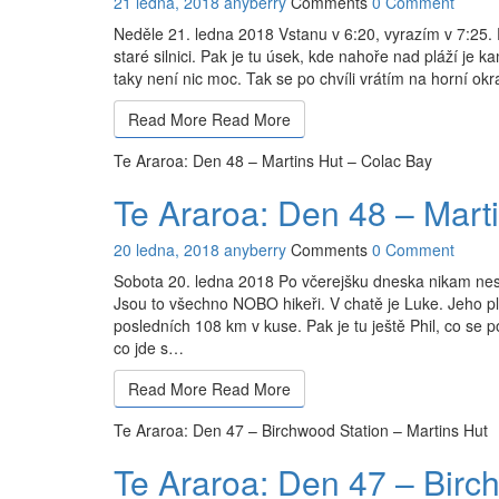
21 ledna, 2018
anyberry
Comments
0 Comment
Neděle 21. ledna 2018 Vstanu v 6:20, vyrazím v 7:25. 
staré silnici. Pak je tu úsek, kde nahoře nad pláží je 
taky není nic moc. Tak se po chvíli vrátím na horní okr
Read More
Read More
Te Araroa: Den 48 – Martins Hut – Colac Bay
Te Araroa: Den 48 – Mart
20 ledna, 2018
anyberry
Comments
0 Comment
Sobota 20. ledna 2018 Po včerejšku dneska nikam nespě
Jsou to všechno NOBO hikeři. V chatě je Luke. Jeho plán
posledních 108 km v kuse. Pak je tu ještě Phil, co se 
co jde s…
Read More
Read More
Te Araroa: Den 47 – Birchwood Station – Martins Hut
Te Araroa: Den 47 – Birc