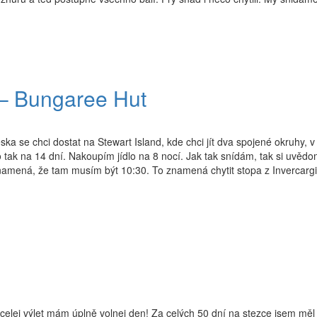
 – Bungaree Hut
ka se chci dostat na Stewart Island, kde chci jít dva spojené okruhy, v
 to tak na 14 dní. Nakoupím jídlo na 8 nocí. Jak tak snídám, tak si uvědo
 znamená, že tam musím být 10:30. To znamená chytit stopa z Invercargi
elej výlet mám úplně volnej den! Za celých 50 dní na stezce jsem měl