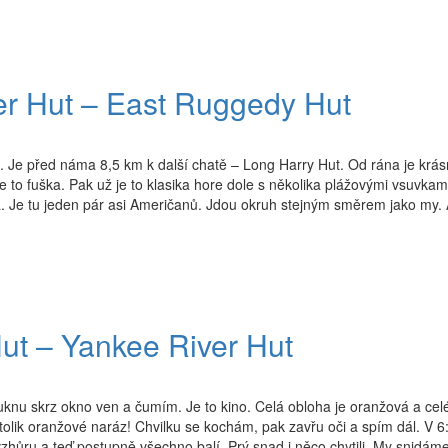
er Hut – East Ruggedy Hut
. Je před náma 8,5 km k další chatě – Long Harry Hut. Od rána je krá
to fuška. Pak už je to klasika hore dole s několika plážovými vsuvkam
a. Je tu jeden pár asi Američanů. Jdou okruh stejným směrem jako my.
ut – Yankee River Hut
uknu skrz okno ven a čumím. Je to kino. Celá obloha je oranžová a celé
 tolik oranžové naráz! Chvilku se kochám, pak zavřu oči a spím dál. V 6
vzhůru a teď postupně všechno balí. Prý snad i něco chytili. My snidám