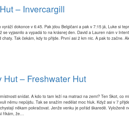
ut – Invercargill
ráží dokonce v 6:45. Pak jdou Belgičani a pak v 7:15 já, Luke si teprv
ž se vyjasnilo a vypadá to na krásnej den. David a Lauren nám v Inten
chaty. Tak čekám, kdy to přijde. První asi 2 km nic. A pak to začne. Al
 Hut – Freshwater Hut
místnosti snídat. A kdo to tam leží na matraci na zemi? Ten Skot, co m
vuli němu nepůjdu. Tak se snažím nedělat moc hluk. Když asi v 7 přijd
e chystají někam pokračovat. Jenže venku je pořád škaredě. Vyloženě n
si říkám, že…