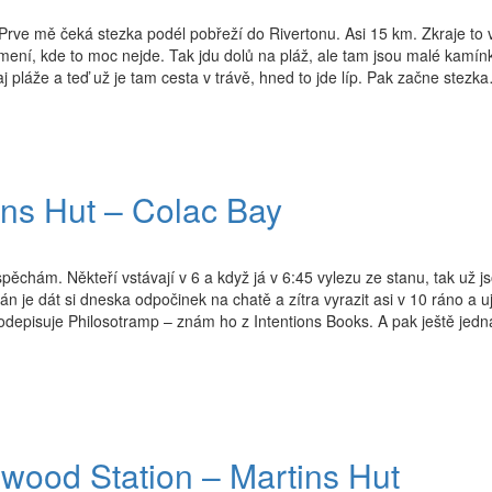
Prve mě čeká stezka podél pobřeží do Rivertonu. Asi 15 km. Zkraje to
kamení, kde to moc nejde. Tak jdu dolů na pláž, ale tam jsou malé kamínk
aj pláže a teď už je tam cesta v trávě, hned to jde líp. Pak začne stezk
ins Hut – Colac Bay
chám. Někteří vstávají v 6 a když já v 6:45 vylezu ze stanu, tak už js
 je dát si dneska odpočinek na chatě a zítra vyrazit asi v 10 ráno a uj
podepisuje Philosotramp – znám ho z Intentions Books. A pak ještě jedn
hwood Station – Martins Hut