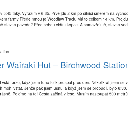
v 5:45 taky. Vyrážím v 6:35. Prve jdu 2 km po silnici směrem na výcho
čátkem farmy Přede mnou je Woodlaw Track. Má to celkem 14 km. Projd
y mě stezka povede? Před sebou vidím kopce. A samozřejmě, stezka ve
ation
r Wairaki Hut – Birchwood Statio
vstát brzo, když jsem toho tolik prospal přes den. Několikrát jsem se v
ych mohl vstát. Jenže pak jsem usnul a když jsem se probudil, bylo 6:30.
krásně. Pojďme na to! Cesta začíná v lese. Musím nastoupat 500 metrů