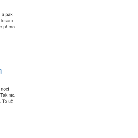
d a pak
u lesem
de přímo
n
 noci
 Tak nic,
. To už