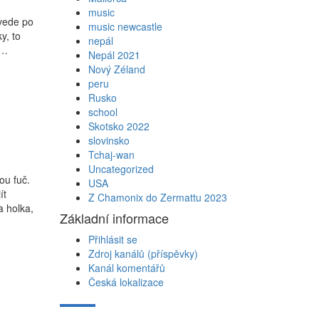
music
 vede po
music newcastle
y, to
nepál
a…
Nepál 2021
Nový Zéland
peru
Rusko
school
Skotsko 2022
slovinsko
Tchaj-wan
Uncategorized
ou fuč.
USA
ít
Z Chamonix do Zermattu 2023
a holka,
Základní informace
Přihlásit se
Zdroj kanálů (příspěvky)
Kanál komentářů
Česká lokalizace