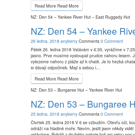
Read More
Read More
NZ: Den 54 – Yankee River Hut – East Ruggedy Hut
NZ: Den 54 – Yankee Riv
26 ledna, 2018
anyberry
Comments
0 Comment
Pátek 26. ledna 2018 Vstávám v 6:30, vyrážíme v 7:25
jasno. Prve musíme vystoupat prudce nahoru lesem. Je 
vylezeme nahoru z pláže až k chatě. Je to hezká chat
si dávají odpočinek. Mají s sebou i…
Read More
Read More
NZ: Den 53 – Bungaree Hut – Yankee River Hut
NZ: Den 53 – Bungaree H
25 ledna, 2018
anyberry
Comments
0 Comment
Čtvrtek 25. ledna 2018 V 6 se vzbudím. Otevřu oči, ko
odráží na hladině moře. Nevím, jestli jsem někdy viděl
vstáváme. Rybáři z druhého pokoje byli asi celou noc 