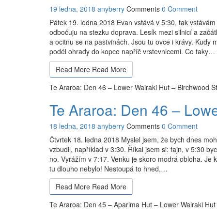
19 ledna, 2018
anyberry
Comments
0 Comment
Pátek 19. ledna 2018 Evan vstává v 5:30, tak vstávám 
odbočuju na stezku doprava. Lesík mezi silnicí a za
a ocitnu se na pastvinách. Jsou tu ovce i krávy. Kud
podél ohrady do kopce napříč vrstevnicemi. Co taky…
Read More
Read More
Te Araroa: Den 46 – Lower Wairaki Hut – Birchwood St
Te Araroa: Den 46 – Lowe
18 ledna, 2018
anyberry
Comments
0 Comment
Čtvrtek 18. ledna 2018 Myslel jsem, že bych dnes mohl 
vzbudil, například v 3:30. Říkal jsem si: fajn, v 5:30 b
no. Vyrážím v 7:17. Venku je skoro modrá obloha. Je 
tu dlouho nebylo! Nestoupá to hned,…
Read More
Read More
Te Araroa: Den 45 – Aparima Hut – Lower Wairaki Hut