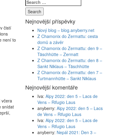
Search
Nejnovější příspěvky
 čistí
Nový blog – blog.anyberry.net
tions
Z Chamonix do Zermattu: cesta
e není to
domů a závěr
Z Chamonix do Zermattu: den 9 –
Täschhütte – Zermatt
Z Chamonix do Zermattu: den 8 –
Sankt Niklaus – Täschhütte
Z Chamonix do Zermattu: den 7 –
Turtmannhütte – Sankt Niklaus
Nejnovější komentáře
Iva
:
Alpy 2022: den 5 – Lacs de
i včera
Vens – Rifugio Laus
e snídat
anyberry
:
Alpy 2022: den 5 – Lacs
eprší,
de Vens – Rifugio Laus
Iva
:
Alpy 2022: den 5 – Lacs de
Vens – Rifugio Laus
anyberry
:
Nepál 2021: Den 3 –