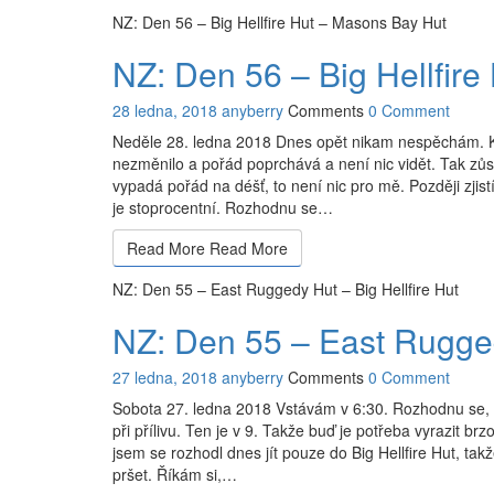
NZ: Den 56 – Big Hellfire Hut – Masons Bay Hut
NZ: Den 56 – Big Hellfir
28 ledna, 2018
anyberry
Comments
0 Comment
Neděle 28. ledna 2018 Dnes opět nikam nespěchám. Kdy
nezměnilo a pořád poprchává a není nic vidět. Tak zůst
vypadá pořád na déšť, to není nic pro mě. Později zjist
je stoprocentní. Rozhodnu se…
Read More
Read More
NZ: Den 55 – East Ruggedy Hut – Big Hellfire Hut
NZ: Den 55 – East Rugged
27 ledna, 2018
anyberry
Comments
0 Comment
Sobota 27. ledna 2018 Vstávám v 6:30. Rozhodnu se, 
při přílivu. Ten je v 9. Takže buď je potřeba vyrazit b
jsem se rozhodl dnes jít pouze do Big Hellfire Hut, ta
pršet. Říkám si,…