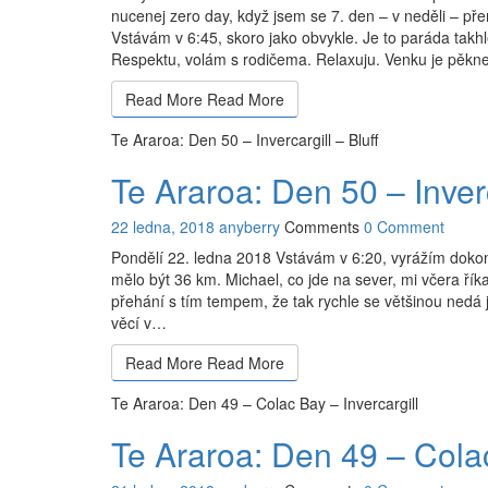
nucenej zero day, když jsem se 7. den – v neděli – přem
Vstávám v 6:45, skoro jako obvykle. Je to paráda takhl
Respektu, volám s rodičema. Relaxuju. Venku je pěkn
Read More
Read More
Te Araroa: Den 50 – Invercargill – Bluff
Te Araroa: Den 50 – Inverc
22 ledna, 2018
anyberry
Comments
0 Comment
Pondělí 22. ledna 2018 Vstávám v 6:20, vyrážím doko
mělo být 36 km. Michael, co jde na sever, mi včera říkal
přehání s tím tempem, že tak rychle se většinou nedá jí
věcí v…
Read More
Read More
Te Araroa: Den 49 – Colac Bay – Invercargill
Te Araroa: Den 49 – Colac