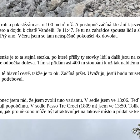
oh a pak slézám asi o 100 metrů níž. A postupně začíná klesání k jezeru
o a dojdu k chatě Vandelli. Je 11:47. Je tu na zahrádce spousta lidí a s
á. Prý ano. Včera jsem se tam neúspěšně pokoušel 4x dovolat.
že je to ta stejná stezka, po které přišly ty stovky lidí a další jsou na
de odbočka doleva. Tím si přidám asi 400 m stoupání k už tak nabitému d
i té hlavní cestě, takže je to ok. Začíná pršet. Uvažuju, jestli budu muset
 potřeboval.
nec jsem rád, že jsem zvolil tuto variantu. V sedle jsem ve 13:06. Teď s
 ají popoběhnu. V sedle Passo Tre Croci (1809 m) jsem ve 13:50. Tolik 
 jak pro někoho může být atraktivní jet na takové místo a přidat se ke 