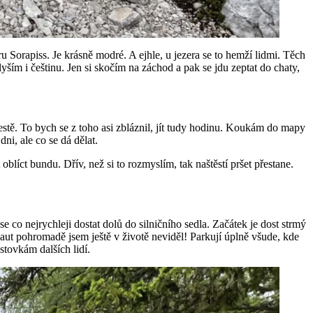
 Sorapiss. Je krásně modré. A ejhle, u jezera se to hemží lidmi. Těch
lyším i češtinu. Jen si skočím na záchod a pak se jdu zeptat do chaty,
 cestě. To bych se z toho asi zbláznil, jít tudy hodinu. Koukám do mapy
ni, ale co se dá dělat.
 oblíct bundu. Dřív, než si to rozmyslím, tak naštěstí pršet přestane.
e co nejrychleji dostat dolů do silničního sedla. Začátek je dost strmý
aut pohromadě jsem ještě v životě neviděl! Parkují úplně všude, kde
stovkám dalších lidí.