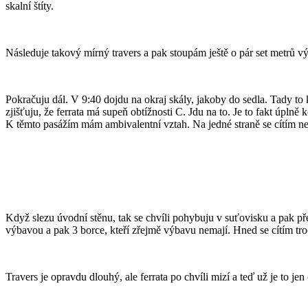
skalní štíty.
Následuje takový mírný travers a pak stoupám ještě o pár set metrů vý
Pokračuju dál. V 9:40 dojdu na okraj skály, jakoby do sedla. Tady to 
zjišťuju, že ferrata má supeň obtížnosti C. Jdu na to. Je to fakt úplně
K těmto pasážím mám ambivalentní vztah. Na jedné straně se cítím nej
Když slezu úvodní stěnu, tak se chvíli pohybuju v suťovisku a pak pře
výbavou a pak 3 borce, kteří zřejmě výbavu nemají. Hned se cítím troc
Travers je opravdu dlouhý, ale ferrata po chvíli mizí a teď už je to j