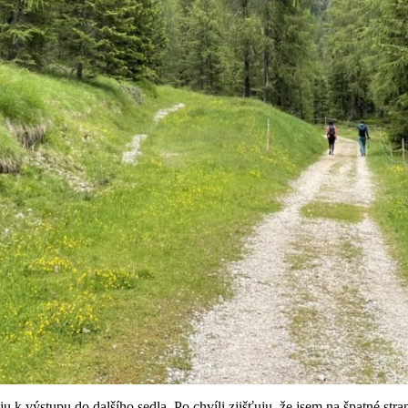
 k výstupu do dalšího sedla. Po chvíli zjišťuju, že jsem na špatné stra