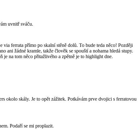
vám uvnitř sváču.
 via ferrata přímo po skalní stěně dolů. To bude teda něco! Později
n lano ani žádné kramle, takže člověk se spouští a nohama hledá stupy.
je na tom něco přitažlivého a zpětně je to highlight dne.
rs okolo skály. Je to opět zážitek. Potkávám prve dvojici s ferratovou
hem. Podaří se mi proplazit.