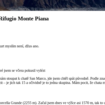
 Rifugio Monte Piana
urt myslím není, džus ano.
é jsem se včera pokusil vylézt
nám stoupat k chatě San Marco, jde jsem chtěl spát původně. Podle zna
azit – je jich tak 15 a očividně je to jedna skupina. Mám pocit, že chat
Forcella Grande (2255 m). Začal jsem dnes ve výšce asi 1570 m, tak to