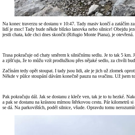
Na konec traverzu se dostanu v 10:47. Tady masiv končí a zatáčím za r
lidí je moc! Tady bude někde blízko lanovka nebo silnice! Obejdu jezer
jestli chata, kde chci dnes skončit (Rifugio Monte Piana), je otevřen
Trasa pokračuje od chaty směrem k silničnímu sedlu. Je to tak 5 km. Jen
a zjišťuju, že to můžu vzít prodlužkou přes nějaké sedlo, za chvíli bu
Začínám tedy opět stoupat. I tady jsou lidi, ale je jich už zlomek oprot
Někde v půlce stoupání dávám konečně pauzu na svačinu. Už jsem to
Pak pokračuju dál. Jak se dostanu z kleče ven, tak je to tu hezké. Nako
a pak se dostanu na krásnou mírnou štěrkovou cestu. Pár kilometrů si
se dá. Na parkovištích, podél silnice, všude. Opravdu tomu nerozumím,