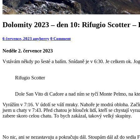
Dolomity
Dolomity 2023 – den 10: Rifugio Scotter –
2023
–
Comments
6 července, 2023
anyberry
0 Comment
den
10:
Neděle 2. července 2023
Rifugio
Scotter
Vstávám někdy po šesté a balím. Snídaně je v 6:30. Je celkem ok. Jog
–
Rifugio
Monte
Rifugio Scotter
Piana
Dole San Vito di Cadore a nad ním se tyčí Monte Pelmo, na kter
Vyrážím v 7:16. V údolí se válí mraky. Nahoře je modrá obloha. Začí
jsem u chaty v 7:43. Před chatou je hlouček lidí, kteří se chystají vyr
zabere skoro celou chatu. To bych zakázal, takový velký skupiny.
No nic, ani se nezastavuju a pokračuju dál. Stoupám dál až do sedla 