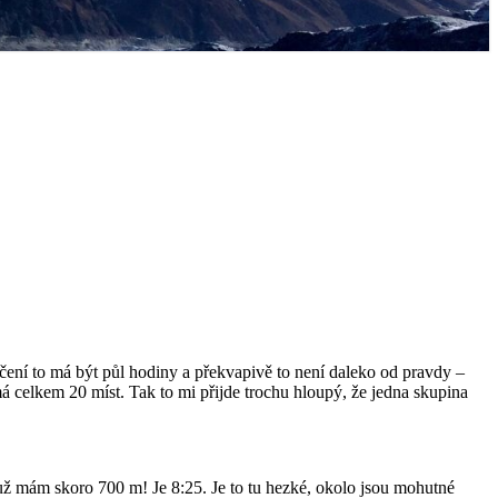
čení to má být půl hodiny a překvapivě to není daleko od pravdy –
a má celkem 20 míst. Tak to mi přijde trochu hloupý, že jedna skupina
 už mám skoro 700 m! Je 8:25. Je to tu hezké, okolo jsou mohutné