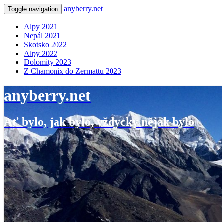
anyberry.net
Toggle navigation
Alpy 2021
Nepál 2021
Skotsko 2022
Alpy 2022
Dolomity 2023
Z Chamonix do Zermattu 2023
anyberry.net
Ať bylo, jak bylo, vždycky nějak bylo