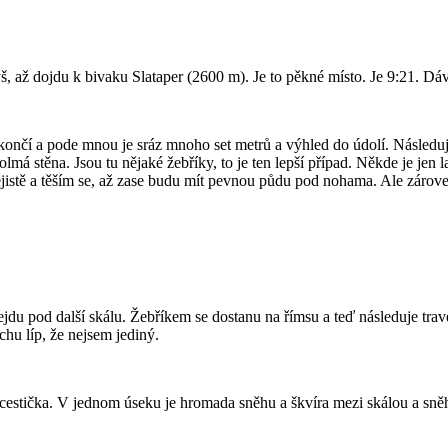
š, až dojdu k bivaku Slataper (2600 m). Je to pěkné místo. Je 9:21. Dá
končí a pode mnou je sráz mnoho set metrů a výhled do údolí. Následuje
 kolmá stěna. Jsou tu nějaké žebříky, to je ten lepší případ. Někde je je
istě a těším se, až zase budu mít pevnou půdu pod nohama. Ale zároveň 
jdu pod další skálu. Žebříkem se dostanu na římsu a teď následuje trave
hu líp, že nejsem jediný.
en cestička. V jednom úseku je hromada sněhu a škvíra mezi skálou a sně