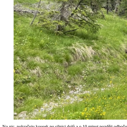
No nic, pokračuju kousek po silnici dolů a o 10 minut později odbočuju