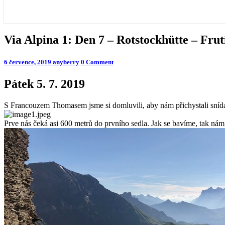
Via
Via Alpina 1: Den 7 – Rotstockhütte – Frut
Alpina
1:
Comments
6 července, 2019
anyberry
0 Comment
Den
7
Pátek 5. 7. 2019
–
Rotstockhütte
–
S Francouzem Thomasem jsme si domluvili, aby nám přichystali snídan
Frutigen
Prve nás čeká asi 600 metrů do prvního sedla. Jak se bavíme, tak nám 