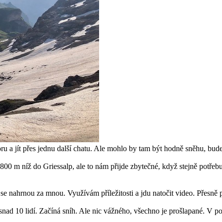
ru a jít přes jednu další chatu. Ale mohlo by tam být hodně sněhu, bude ji
800 m níž do Griessalp, ale to nám přijde zbytečné, když stejně potřeb
 se nahrnou za mnou. Využívám příležitosti a jdu natočit video. Přesně 
 snad 10 lidí. Začíná sníh. Ale nic vážného, všechno je prošlapané. V 