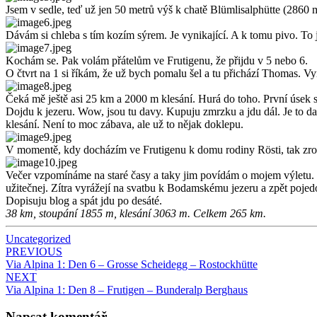
Jsem v sedle, teď už jen 50 metrů výš k chatě Blümlisalphütte (2860 m)
Dávám si chleba s tím kozím sýrem. Je vynikající. A k tomu pivo. To 
Kochám se. Pak volám přátelům ve Frutigenu, že přijdu v 5 nebo 6.
O čtvrt na 1 si říkám, že už bych pomalu šel a tu přichází Thomas. V
Čeká mě ještě asi 25 km a 2000 m klesání. Hurá do toho. První úsek se
Dojdu k jezeru. Wow, jsou tu davy. Kupuju zmrzku a jdu dál. Je to dal
klesání. Není to moc zábava, ale už to nějak doklepu.
V momentě, kdy docházím ve Frutigenu k domu rodiny Rösti, tak zrovna 
Večer vzpomínáme na staré časy a taky jim povídám o mojem výletu. T
užitečnej. Zítra vyrážejí na svatbu k Bodamskému jezeru a zpět pojed
Dopisuju blog a spát jdu po desáté.
38 km, stoupání 1855 m, klesání 3063 m. Celkem 265 km.
Uncategorized
Post
PREVIOUS
Via Alpina 1: Den 6 – Grosse Scheidegg – Rostockhütte
navigation
NEXT
Via Alpina 1: Den 8 – Frutigen – Bunderalp Berghaus
Napsat komentář