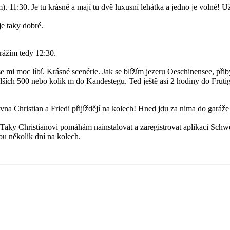
. 11:30. Je tu krásně a mají tu dvě luxusní lehátka a jedno je volné! U
je taky dobré.
yrážím tedy 12:30.
 mi moc líbí. Krásné scenérie. Jak se blížím jezeru Oeschinensee, přibý
ších 500 nebo kolik m do Kandestegu. Ted ještě asi 2 hodiny do Frutige
Christian a Friedi přijíždějí na kolech! Hned jdu za nima do garáže a 
aky Christianovi pomáhám nainstalovat a zaregistrovat aplikaci Schwe
ou několik dní na kolech.