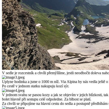
V sedle je rozcestník a chvíli přemýšlíme, jestli neodbočit doleva naho
Uplyne hodinka a jsme o 1000 m níž. Via Alpina by nás vedla ještě o 
Po cestě v jednom statku nakupuju kozí sýr.
V jednom svahu se pasou kozy a jak se objevím v jejich blízkosti, tak
bolet hlavně při sestupu celé odpoledne. Za blbost se platí.
Za chvíli se připojíme na hlavní cestu do sedla a postupně předbíhám