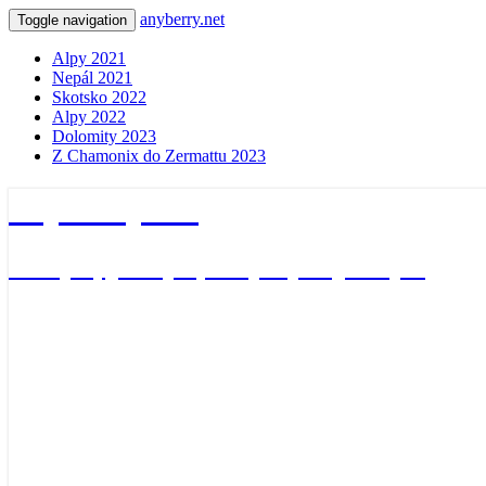
anyberry.net
Toggle navigation
Alpy 2021
Nepál 2021
Skotsko 2022
Alpy 2022
Dolomity 2023
Z Chamonix do Zermattu 2023
anyberry.net
Ať bylo, jak bylo, vždycky nějak bylo