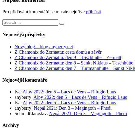
Pro přidávání komentářů se musíte nejdříve
přihlásit
.
Search
Search
for:
Nejnovější příspěvky
Nový blog – blog.anyberry.net
Z Chamonix do Zermattu: cesta domů a závěr
Z Chamonix do Zermattu: den 9 – Täschhütte – Zermatt
Z Chamonix do Zermattu: den 8 – Sankt Niklaus – Täschhütte
Z Chamonix do Zermattu: den 7 – Turtmannhütte – Sankt Nikl
Nejnovější komentáře
Iva
:
Alpy 2022: den 5 – Lacs de Vens – Rifugio Laus
anyberry
:
Alpy 2022: den 5 – Lacs de Vens – Rifugio Laus
Iva
:
Alpy 2022: den 5 – Lacs de Vens – Rifugio Laus
anyberry
:
Nepál 2021: Den 3 – Magingoth – Phedi
Schmidt Jaroslav
:
Nepál 2021: Den 3 – Magingoth – Phedi
Archivy