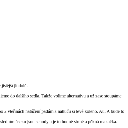
stější jít dolů.
ujeme do dalšího sedla. Takže volíme alternativu a už zase stoupáme.
po 2 vteřinách natáčení padám a natluču si levé koleno. Au. A bude to
posledním úseku jsou schody a je to hodně strmé a pěkná makačka.