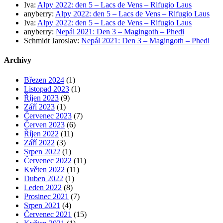
Iva
:
Alpy 2022: den 5 – Lacs de Vens – Rifugio Laus
anyberry
:
Alpy 2022: den 5 – Lacs de Vens – Rifugio Laus
Iva
:
Alpy 2022: den 5 – Lacs de Vens – Rifugio Laus
anyberry
:
Nepál 2021: Den 3 – Magingoth – Phedi
Schmidt Jaroslav
:
Nepál 2021: Den 3 – Magingoth – Phedi
Archivy
Březen 2024
(1)
Listopad 2023
(1)
Říjen 2023
(9)
Září 2023
(1)
Červenec 2023
(7)
Červen 2023
(6)
Říjen 2022
(11)
Září 2022
(3)
Srpen 2022
(1)
Červenec 2022
(11)
Květen 2022
(11)
Duben 2022
(1)
Leden 2022
(8)
Prosinec 2021
(7)
Srpen 2021
(4)
Červenec 2021
(15)