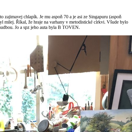
to zajimavej chlapík. Je mu aspoň 70 a je asi ze Singapuru (aspoň
milej. Říkal, že hraje na varhany v metodistické církvi. Všude bylo
 hudbou. Jo a spz jeho auta byla B TOVEN.