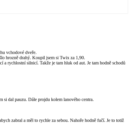
ochu vchodové dveře.
išlo hrozně drahý. Koupil jsem si Twix za 1,90.
 a rychlostní silnicí. Takže je tam hluk od aut. Je tam hodně schodů
em si dal pauzu. Dále projdu kolem lanového centra.
bych zabral a měl to rychle za sebou. Nahoře hodně fučí. Je to totiž