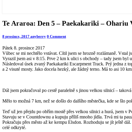
Te
Te Araroa: Den 5 – Paekakariki – Ohariu 
Araroa:
Den
Comments
8 prosince, 2017
anyberry
0 Comment
5
–
Pátek 8. prosince 2017
Paekakariki
Vůbec se mi nechtělo vstávat. Cítil jsem se hrozně rozlámaně. Vstal 
–
Vyrazil jsem asi v 8:15. Prve 2 km k ulici s obchody – tady jsem byl 
Ohariu
Následoval úsek zvaný Paekakariki Escarpment Track. Prý jedna z top 
Valley
a 2 visuté mosty. Jako docela hezký, ale žádný terno. Má to asi 10 km
Dál jsem pokračoval po cestě paralelně s jinou velkou silnicí – takov
Mělo to možná 7 km, než se došlo do dalšího městečka, kde se šlo poř
Teď už jen přejdu po obřím mostě přes velkou silnici a hurá, jsem v
Stavuju se v Countdownu a kupuju příliš mnoho jídla. Trvá mi ta pauz
Pokračuju přes město až ke kempu Elsdon. Rozhoduju se jít ještě dál. 
celé odkryté.