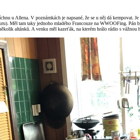
apíchnu u Allena. V poznámkách je napsané, že se u něj dá kempovat. Je 
gapuru). Měl tam taky jednoho mladého Francouze na WWOOFing. Pán byl 
několik altánků. A venku měl kazeťák, na kterém hrálo rádio s vážnou