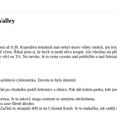
Valley
jsem až 6:30. Kupodivu tentokrát stan nebyl skoro vůbec mokrý, jen tr
už včera. Říkal jsem si, že bych si mohl něco koupit. Ale všechno mi př
věcí na TA. No nevím. Je to cesta vysoko nad pobřežím a nad železnicí
.
á asfaltová cyklostezka. Docela to bylo úmorný.
ád po chodníku podél železnice a silnice. Pak dál kolem parku, kde js
 Porirua. Je tu takový mega centrum se samýma obchodama.
a zase šíleně dlouho.
Začíná tu stoupání 400 m na Colonial Knob. Je to makačka, tak raději a