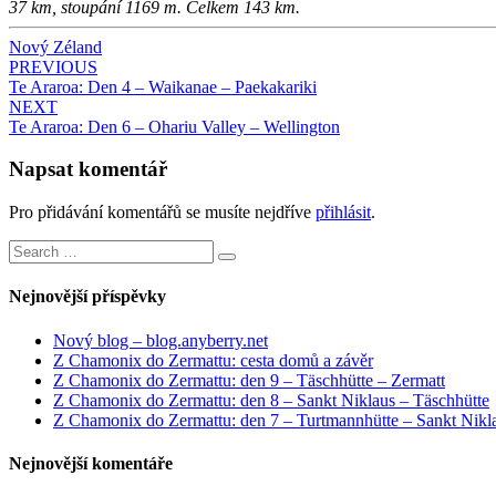
37 km, stoupání 1169 m. Celkem 143 km.
Nový Zéland
Post
PREVIOUS
Te Araroa: Den 4 – Waikanae – Paekakariki
navigation
NEXT
Te Araroa: Den 6 – Ohariu Valley – Wellington
Napsat komentář
Pro přidávání komentářů se musíte nejdříve
přihlásit
.
Search
Search
for:
Nejnovější příspěvky
Nový blog – blog.anyberry.net
Z Chamonix do Zermattu: cesta domů a závěr
Z Chamonix do Zermattu: den 9 – Täschhütte – Zermatt
Z Chamonix do Zermattu: den 8 – Sankt Niklaus – Täschhütte
Z Chamonix do Zermattu: den 7 – Turtmannhütte – Sankt Nikl
Nejnovější komentáře