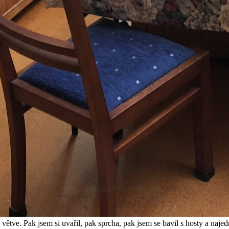
větve. Pak jsem si uvařil, pak sprcha, pak jsem se bavil s hosty a najedn