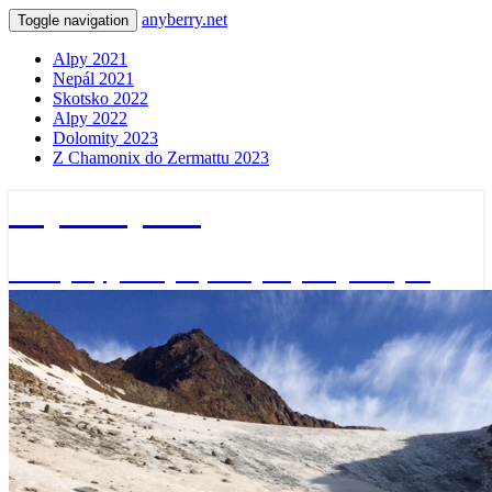
anyberry.net
Toggle navigation
Alpy 2021
Nepál 2021
Skotsko 2022
Alpy 2022
Dolomity 2023
Z Chamonix do Zermattu 2023
anyberry.net
Ať bylo, jak bylo, vždycky nějak bylo