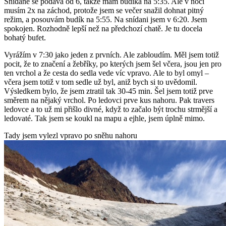
Snídaně se podává od 6, takže mám budíka na 5:35. Ale v noci
Vista
musím 2x na záchod, protože jsem se večer snažil dohnat pitný
režim, a posouvám budík na 5:55. Na snídani jsem v 6:20. Jsem
spokojen. Rozhodně lepší než na předchozí chatě. Je tu docela
bohatý bufet.
Vyrážím v 7:30 jako jeden z prvních. Ale zabloudím. Měl jsem totiž
pocit, že to značení a žebříky, po kterých jsem šel včera, jsou jen pro
ten vrchol a že cesta do sedla vede víc vpravo. Ale to byl omyl –
včera jsem totiž v tom sedle už byl, aniž bych si to uvědomil.
Výsledkem bylo, že jsem ztratil tak 30-45 min. Šel jsem totiž prve
směrem na nějaký vrchol. Po ledovci prve kus nahoru. Pak travers
ledovce a to už mi přišlo divné, když to začalo být trochu strmější a
ledovaté. Tak jsem se koukl na mapu a ejhle, jsem úplně mimo.
Tady jsem vylezl vpravo po sněhu nahoru