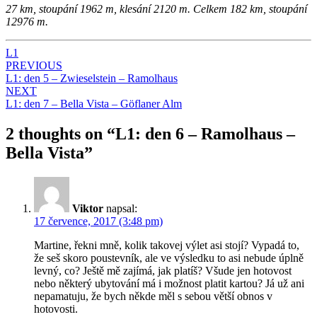
27 km, stoupání 1962 m, klesání 2120 m. Celkem 182 km, stoupání
12976 m.
L1
Post
PREVIOUS
L1: den 5 – Zwieselstein – Ramolhaus
navigation
NEXT
L1: den 7 – Bella Vista – Göflaner Alm
2 thoughts on “
L1: den 6 – Ramolhaus –
Bella Vista
”
Viktor
napsal:
17 července, 2017 (3:48 pm)
Martine, řekni mně, kolik takovej výlet asi stojí? Vypadá to,
že seš skoro poustevník, ale ve výsledku to asi nebude úplně
levný, co? Ještě mě zajímá, jak platíš? Všude jen hotovost
nebo některý ubytování má i možnost platit kartou? Já už ani
nepamatuju, že bych někde měl s sebou větší obnos v
hotovosti.