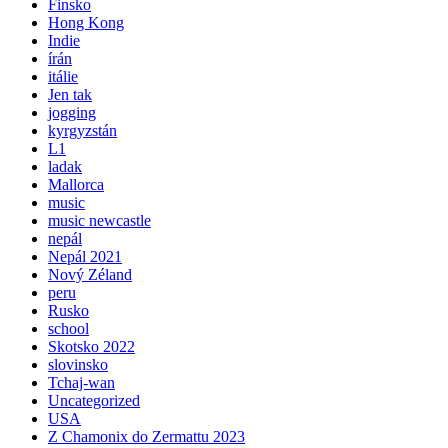
Finsko
Hong Kong
Indie
írán
itálie
Jen tak
jogging
kyrgyzstán
L1
ladak
Mallorca
music
music newcastle
nepál
Nepál 2021
Nový Zéland
peru
Rusko
school
Skotsko 2022
slovinsko
Tchaj-wan
Uncategorized
USA
Z Chamonix do Zermattu 2023