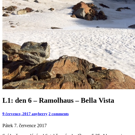
L1:
L1: den 6 – Ramolhaus – Bella Vista
den
6
Comments
9 července, 2017
anyberry
2 comments
–
Ramolhaus
Pátek 7. července 2017
–
Bella