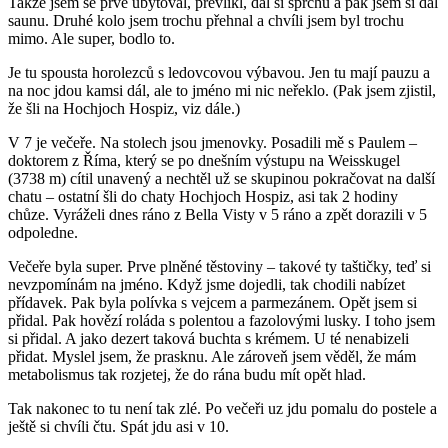
Takže jsem se prve ubytoval, prevlíkl, dal si sprchu a pak jsem si dal
saunu. Druhé kolo jsem trochu přehnal a chvíli jsem byl trochu
mimo. Ale super, bodlo to.
Je tu spousta horolezců s ledovcovou výbavou. Jen tu mají pauzu a
na noc jdou kamsi dál, ale to jméno mi nic neřeklo. (Pak jsem zjistil,
že šli na Hochjoch Hospiz, viz dále.)
V 7 je večeře. Na stolech jsou jmenovky. Posadili mě s Paulem –
doktorem z Říma, který se po dnešním výstupu na Weisskugel
(3738 m) cítil unavený a nechtěl už se skupinou pokračovat na další
chatu – ostatní šli do chaty Hochjoch Hospiz, asi tak 2 hodiny
chůze. Vyráželi dnes ráno z Bella Visty v 5 ráno a zpět dorazili v 5
odpoledne.
Večeře byla super. Prve plněné těstoviny – takové ty taštičky, teď si
nevzpomínám na jméno. Když jsme dojedli, tak chodili nabízet
přídavek. Pak byla polívka s vejcem a parmezánem. Opět jsem si
přidal. Pak hovězí roláda s polentou a fazolovými lusky. I toho jsem
si přidal. A jako dezert taková buchta s krémem. U té nenabizeli
přidat. Myslel jsem, že prasknu. Ale zároveň jsem věděl, že mám
metabolismus tak rozjetej, že do rána budu mít opět hlad.
Tak nakonec to tu není tak zlé. Po večeři uz jdu pomalu do postele a
ještě si chvíli čtu. Spát jdu asi v 10.