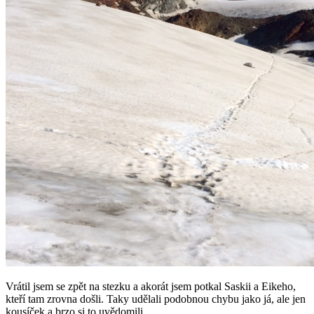
Vrátil jsem se zpět na stezku a akorát jsem potkal Saskii a Eikeho,
kteří tam zrovna došli. Taky udělali podobnou chybu jako já, ale jen
kousíček a brzo si to uvědomili.