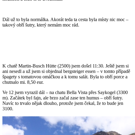
Dál už to byla normálka. Akorát teda ta cesta byla místy nic moc –
takový obří šutry, který nemám moc rád.
K chatě Martin-Busch Hütte (2500) jsem došel 11:30. Ještě jsem si
ani nesedl a už jsem si objednal bergsteiger essen – v tomto případě
špagety s tomatovou omáčkou a k tomu salát. Byla to obří porce a
chutnalo mi. 8,50 eur.
Ve 12 jsem vyrazil dál – na chatu Bella Vista přes Saykogel (3300
m). Začátek byl fajn, ale brzo začal zase ten humus – obří šutry.
Navíc to trvalo nějak dlouho, protože jsem čekal, že to bude jen
3100.