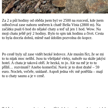
Za 2 a půl hodiny od oběda jsem byl ve 2500 na rozcestí, kde jsem
odbočoval zase nahoru směrem k chatě Bella Vista (2800 m). Na
začátku psali 6 hod do nějaké chaty a teď už jen 1 hod. Wow. Na
moji chatu ještě prý 2 hodiny. Bylo to spis tak hodinu a čtvrt. Cesta
to byla docela dobrá, mírně nad údolím pozvolna do kopce.
Po cestě byly už zase vidět hezké ledovce. Ale musím říct, že se mi
to tu nijak moc nelíbí. Jsou tu všelijaké vleky, nahoře na skále jakýsi
hotel. A chata je taková obří. Je hezká, to jo. Ale na mě je to tu
příliš… rozvinuté? Anebo komerční. Navíc je to dost drahé – 59
euro. Nocleh, večeře, snídaně. Aspoň jedna věc mě potěšila – mají
tu u chaty saunu a je v ceně.