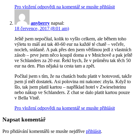
Pro vložení odpovědi na komentář se musíte přihlásit
anyberry
napsal:
18 července, 2017 (8:01 am)
Ještě jsem nepočítal, kolik to vyšlo celkem, ale během toho
výletu to máš asi tak 40-60 eur na každé té chatě – večeře,
nocleh, snídaně. A pak přes den jsem většinou jedl z vlastních
zásob – prve jsem něco koupil doma a v Mnichově a pak ještě
ve Schlanders za 20 eur. Řekl bych, že v průměru tak těch 50
eur na den. Plus nějaká ta cesta tam a zpět.
Počítal jsem s tím, že na chatách budu platit v hotovosti, takže
jsem jí měl dostatek. Asi polovina mi nakonec zbyla. Když to
šlo, tak jsem platil kartou – například hotel v Zwieselsteinu
nebo nákup ve Schlanders. Z chat se dalo platit kartou pouze
v Bella Vistě.
Pro vložení odpovědi na komentář se musíte přihlásit
Napsat komentář
Pro přidávání komentářů se musíte nejdříve
přihlásit
.