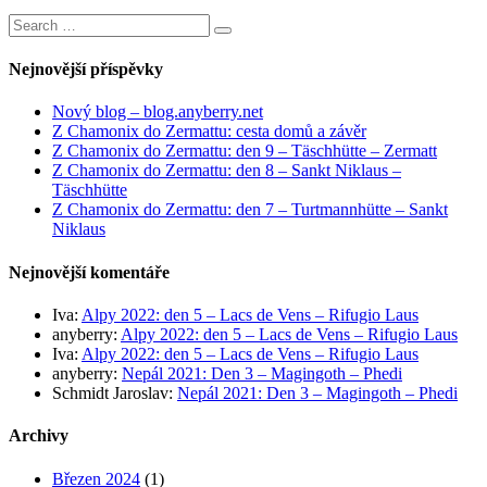
Search
Search
for:
Nejnovější příspěvky
Nový blog – blog.anyberry.net
Z Chamonix do Zermattu: cesta domů a závěr
Z Chamonix do Zermattu: den 9 – Täschhütte – Zermatt
Z Chamonix do Zermattu: den 8 – Sankt Niklaus –
Täschhütte
Z Chamonix do Zermattu: den 7 – Turtmannhütte – Sankt
Niklaus
Nejnovější komentáře
Iva
:
Alpy 2022: den 5 – Lacs de Vens – Rifugio Laus
anyberry
:
Alpy 2022: den 5 – Lacs de Vens – Rifugio Laus
Iva
:
Alpy 2022: den 5 – Lacs de Vens – Rifugio Laus
anyberry
:
Nepál 2021: Den 3 – Magingoth – Phedi
Schmidt Jaroslav
:
Nepál 2021: Den 3 – Magingoth – Phedi
Archivy
Březen 2024
(1)