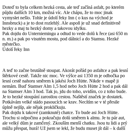
Doteď to byla celkem hezká cesta, ale teď začíná asfalt, po kterém
půjdu dalších 10 km, možná víc. Ale chápu, že to moc jinak
vymyslet nešlo. Tohle je údolí řeky Inn ( o kus na východ je
Innsbruck) a je to dost rozlehlý. Ale aspoň je už snad definitivně
hezky a maj tu hezký domy a takovou idylku.
Pak dojdu do Unterniemingu a odtud to vede dolů k řece (asi 650 m
n. m.) a pak po visutém mostu, pod dálnicí a do Stamsu. Hezké
městečko.
Údolí řeky Inn
A teď to začne brutálně stoupat. Akorát pořád po asfaltce a pak lesní
štěrkové cestě. Takže nic moc. Ve výšce asi 1350 m je odbočka po
lesní cestě nahoru směrem k jakési Joch Hütte. Nikde v mapě ji
nemám. Buď Stamser Alm 1,5 hod nebo Joch Hütte 2 hod a pak dál
na Stamser Alm 3 hod. Tak jo, jdu do toho, uvidím, co z toho bude.
Je to hezké stoupání zarostlou cestou. Naštěstí značek je dostatek.
Potkávám velké stádo pasoucích se krav. Necítím se v té přesile
úplně nejlíp, ale nějak prokličkuju.
Pak dojdu k takové (zamknuté) chatce. To bude asi Joch Hütte.
Trochu si odpočinu a pokračuju dolů směrem k almu. Je tu pár aut,
ale velký dům je zamčený. Zkouším menší chatku. Jsou tu lidi a prý
můžu přespat, hurá! Už jsem se lekl, že budu muset jít dál – k další