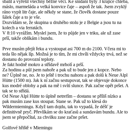
sbalil a vyřešil všechny běžné věci. Ke snídani byly 3 krajíce chleba,
máslo, marmeláda a velká konvice čaje – aspoň že tak. Jsem zvyklý
ráno vypít litr čaje, ale někdy se stane, že člověk dostane pouze
šálek čaje a to je vše.
Dozvídám se, že skupina u druhého stolu je z Belgie a jsou tu na
kolech a via ferratách.
V 8:10 vyrážím. Myslel jsem, že to půjde jen v triku, ale už zase
prší, takže oblíkám i bundu.
Prve musím přejít řeku a vystoupat asi 700 m do 2100. Včera mi to
teda šlo nějak líp. Možná je to tím, že mi chvíli vždycky trvá, než se
dostanu do provozní teploty.
Je fakt hodně mokro a střídavě mrholí a prší.
Za hodinu a půl jsem nahoře a pak už to bude jen z kopce. Nebo
ne? Úplně ne, no. Je to ještě i trochu nahoru a pak dolů k Neue Alpl
Hütte (1500 m). Jak k ní začnu sestupovat, tak se objevuje dokonce
kus modré oblohy a pak na mě i svítí slunce. Pak začne opět pršet. A
tak se to střídá.
Od Neue Alpl Hütte to úplně netrefím – dostanu se příliš nízko a
pak musím zase kus stoupat. Stane se. Pak už to klesá do
Wildermiemingu. Když tam dojdu, tak to vypadá, že déšť je
definitivně pryč. Převlíkám se do kraťasů a sundavám bundu. Ale to
jsem se přepočítal, za chvilku zase začne pršet.
Golfové hřiště v Miemingu