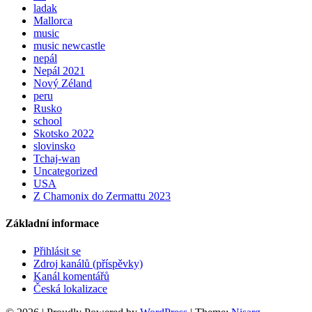
ladak
Mallorca
music
music newcastle
nepál
Nepál 2021
Nový Zéland
peru
Rusko
school
Skotsko 2022
slovinsko
Tchaj-wan
Uncategorized
USA
Z Chamonix do Zermattu 2023
Základní informace
Přihlásit se
Zdroj kanálů (příspěvky)
Kanál komentářů
Česká lokalizace