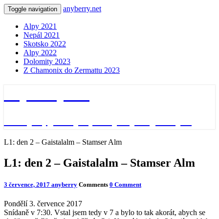
anyberry.net
Toggle navigation
Alpy 2021
Nepál 2021
Skotsko 2022
Alpy 2022
Dolomity 2023
Z Chamonix do Zermattu 2023
anyberry.net
Ať bylo, jak bylo, vždycky nějak bylo
L1: den 2 – Gaistalalm – Stamser Alm
L1: den 2 – Gaistalalm – Stamser Alm
3 července, 2017
anyberry
Comments
0 Comment
Pondělí 3. července 2017
Snídaně v 7:30. Vstal jsem tedy v 7 a bylo to tak akorát, abych se