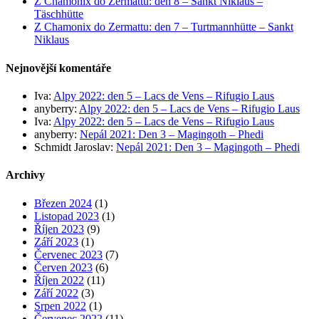
Z Chamonix do Zermattu: den 8 – Sankt Niklaus –
Täschhütte
Z Chamonix do Zermattu: den 7 – Turtmannhütte – Sankt
Niklaus
Nejnovější komentáře
Iva
:
Alpy 2022: den 5 – Lacs de Vens – Rifugio Laus
anyberry
:
Alpy 2022: den 5 – Lacs de Vens – Rifugio Laus
Iva
:
Alpy 2022: den 5 – Lacs de Vens – Rifugio Laus
anyberry
:
Nepál 2021: Den 3 – Magingoth – Phedi
Schmidt Jaroslav
:
Nepál 2021: Den 3 – Magingoth – Phedi
Archivy
Březen 2024
(1)
Listopad 2023
(1)
Říjen 2023
(9)
Září 2023
(1)
Červenec 2023
(7)
Červen 2023
(6)
Říjen 2022
(11)
Září 2022
(3)
Srpen 2022
(1)
Červenec 2022
(11)