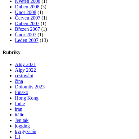
Květen 2008
(1)
Duben 2008
(3)
Únor 2008
(1)
Červen 2007
(1)
Duben 2007
(1)
Březen 2007
(1)
Únor 2007
(1)
Leden 2007
(13)
Rubriky
Alpy 2021
Alpy 2022
cestování
čína
Dolomity 2023
Finsko
Hong Kong
Indie
írán
itálie
Jen tak
jogging
kyrgyzstán
L1