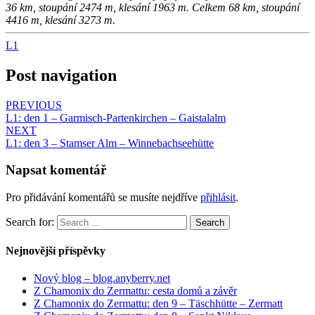
36 km, stoupání 2474 m, klesání 1963 m. Celkem 68 km, stoupání
4416 m, klesání 3273 m.
L1
Post navigation
PREVIOUS
L1: den 1 – Garmisch-Partenkirchen – Gaistalalm
NEXT
L1: den 3 – Stamser Alm – Winnebachseehütte
Napsat komentář
Pro přidávání komentářů se musíte nejdříve
přihlásit
.
Search for:
Search
Nejnovější příspěvky
Nový blog – blog.anyberry.net
Z Chamonix do Zermattu: cesta domů a závěr
Z Chamonix do Zermattu: den 9 – Täschhütte – Zermatt