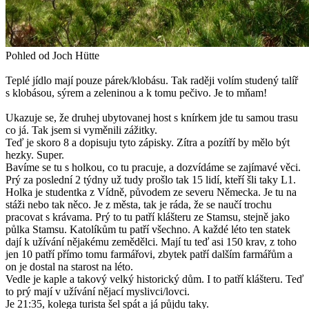
Pohled od Joch Hütte
Teplé jídlo mají pouze párek/klobásu. Tak raději volím studený talíř
s klobásou, sýrem a zeleninou a k tomu pečivo. Je to mňam!
Ukazuje se, že druhej ubytovanej host s knírkem jde tu samou trasu
co já. Tak jsem si vyměnili zážitky.
Teď je skoro 8 a dopisuju tyto zápisky. Zítra a pozítří by mělo být
hezky. Super.
Bavíme se tu s holkou, co tu pracuje, a dozvídáme se zajímavé věci.
Prý za poslední 2 týdny už tudy prošlo tak 15 lidí, kteří šli taky L1.
Holka je studentka z Vídně, původem ze severu Německa. Je tu na
stáži nebo tak něco. Je z města, tak je ráda, že se naučí trochu
pracovat s krávama. Prý to tu patří klášteru ze Stamsu, stejně jako
půlka Stamsu. Katolíkům tu patří všechno. A každé léto ten statek
dají k užívání nějakému zemědělci. Mají tu teď asi 150 krav, z toho
jen 10 patří přímo tomu farmářovi, zbytek patří dalším farmářům a
on je dostal na starost na léto.
Vedle je kaple a takový velký historický dům. I to patří klášteru. Teď
to prý mají v užívání nějací myslivci/lovci.
Je 21:35, kolega turista šel spát a já půjdu taky.