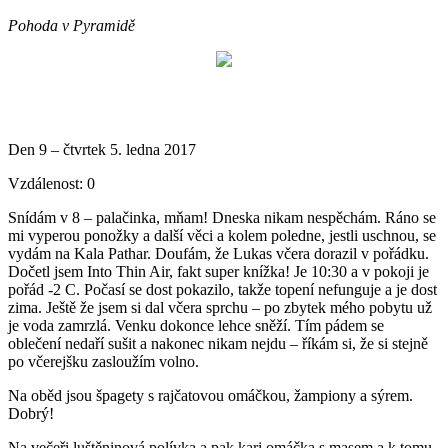
Pohoda v Pyramidě
Den 9 – čtvrtek 5. ledna 2017
Vzdálenost: 0
Snídám v 8 – palačinka, mňam! Dneska nikam nespěchám. Ráno se
mi vyperou ponožky a další věci a kolem poledne, jestli uschnou, se
vydám na Kala Pathar. Doufám, že Lukas včera dorazil v pořádku.
Dočetl jsem Into Thin Air, fakt super knížka! Je 10:30 a v pokoji je
pořád -2 C. Počasí se dost pokazilo, takže topení nefunguje a je dost
zima. Ještě že jsem si dal včera sprchu – po zbytek mého pobytu už
je voda zamrzlá. Venku dokonce lehce sněží. Tím pádem se
oblečení nedaří sušit a nakonec nikam nejdu – říkám si, že si stejně
po včerejšku zasloužím volno.
Na oběd jsou špagety s rajčatovou omáčkou, žampiony a sýrem.
Dobrý!
Na večeři luštěninová polívka a pak kari omáčka s masem a k tomu