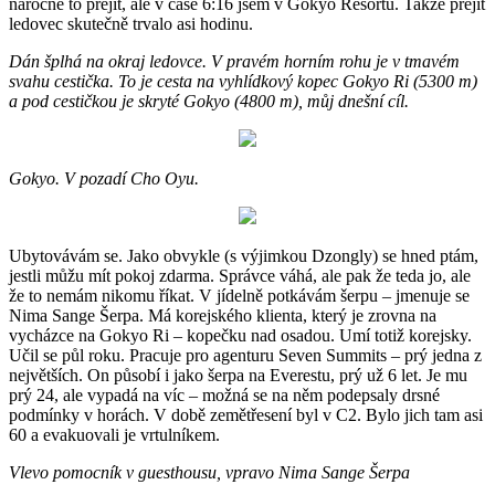
náročné to přejít, ale v čase 6:16 jsem v Gokyo Resortu. Takže přejít
ledovec skutečně trvalo asi hodinu.
Dán šplhá na okraj ledovce. V pravém horním rohu je v tmavém
svahu cestička. To je cesta na vyhlídkový kopec Gokyo Ri (5300 m)
a pod cestičkou je skryté Gokyo (4800 m), můj dnešní cíl.
Gokyo. V pozadí Cho Oyu.
Ubytovávám se. Jako obvykle (s výjimkou Dzongly) se hned ptám,
jestli můžu mít pokoj zdarma. Správce váhá, ale pak že teda jo, ale
že to nemám nikomu říkat. V jídelně potkávám šerpu – jmenuje se
Nima Sange Šerpa. Má korejského klienta, který je zrovna na
vycházce na Gokyo Ri – kopečku nad osadou. Umí totiž korejsky.
Učil se půl roku. Pracuje pro agenturu Seven Summits – prý jedna z
největších. On působí i jako šerpa na Everestu, prý už 6 let. Je mu
prý 24, ale vypadá na víc – možná se na něm podepsaly drsné
podmínky v horách. V době zemětřesení byl v C2. Bylo jich tam asi
60 a evakuovali je vrtulníkem.
Vlevo pomocník v guesthousu, vpravo Nima Sange Šerpa