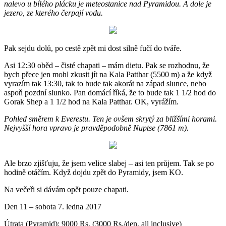
nalevo u bílého plácku je meteostanice nad Pyramidou. A dole je
jezero, ze kterého čerpají vodu.
Pak sejdu dolů, po cestě zpět mi dost silně fučí do tváře.
Asi 12:30 oběd – čisté chapati – mám dietu. Pak se rozhodnu, že
bych přece jen mohl zkusit jít na Kala Patthar (5500 m) a že když
vyrazím tak 13:30, tak to bude tak akorát na západ slunce, nebo
aspoň pozdní slunko. Pan domácí říká, že to bude tak 1 1/2 hod do
Gorak Shep a 1 1/2 hod na Kala Patthar. OK, vyrážím.
Pohled směrem k Everestu. Ten je ovšem skrytý za bližšími horami.
Nejvyšší hora vpravo je pravděpodobně Nuptse (7861 m).
Ale brzo zjišťuju, že jsem velice slabej – asi ten průjem. Tak se po
hodině otáčím. Když dojdu zpět do Pyramidy, jsem KO.
Na večeři si dávám opět pouze chapati.
Den 11 – sobota 7. ledna 2017
Útrata (Pyramid): 9000 Rs. (3000 Rs./den, all inclusive)