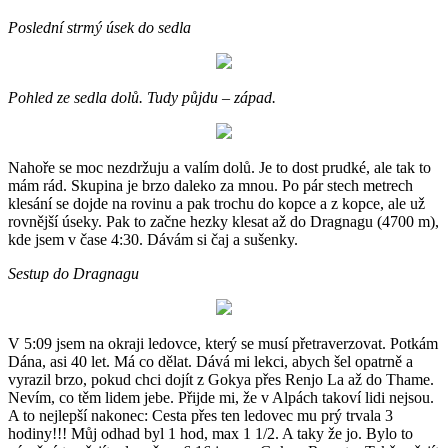
Poslední strmý úsek do sedla
Pohled ze sedla dolů. Tudy půjdu – západ.
Nahoře se moc nezdržuju a valím dolů. Je to dost prudké, ale tak to
mám rád. Skupina je brzo daleko za mnou. Po pár stech metrech
klesání se dojde na rovinu a pak trochu do kopce a z kopce, ale už
rovnější úseky. Pak to začne hezky klesat až do Dragnagu (4700 m),
kde jsem v čase 4:30. Dávám si čaj a sušenky.
Sestup do Dragnagu
V 5:09 jsem na okraji ledovce, který se musí přetraverzovat. Potkám
Dána, asi 40 let. Má co dělat. Dává mi lekci, abych šel opatrně a
vyrazil brzo, pokud chci dojít z Gokya přes Renjo La až do Thame.
Nevím, co těm lidem jebe. Přijde mi, že v Alpách takoví lidi nejsou.
A to nejlepší nakonec: Cesta přes ten ledovec mu prý trvala 3
hodiny!!! Můj odhad byl 1 hod, max 1 1/2. A taky že jo. Bylo to