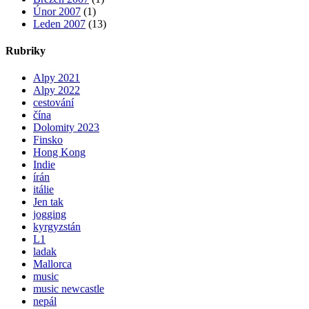
Únor 2007
(1)
Leden 2007
(13)
Rubriky
Alpy 2021
Alpy 2022
cestování
čína
Dolomity 2023
Finsko
Hong Kong
Indie
írán
itálie
Jen tak
jogging
kyrgyzstán
L1
ladak
Mallorca
music
music newcastle
nepál