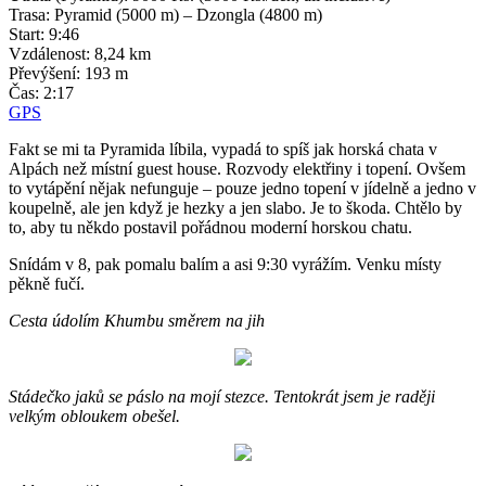
Trasa: Pyramid (5000 m) – Dzongla (4800 m)
Start: 9:46
Vzdálenost: 8,24 km
Převýšení: 193 m
Čas: 2:17
GPS
Fakt se mi ta Pyramida líbila, vypadá to spíš jak horská chata v
Alpách než místní guest house. Rozvody elektřiny i topení. Ovšem
to vytápění nějak nefunguje – pouze jedno topení v jídelně a jedno v
koupelně, ale jen když je hezky a jen slabo. Je to škoda. Chtělo by
to, aby tu někdo postavil pořádnou moderní horskou chatu.
Snídám v 8, pak pomalu balím a asi 9:30 vyrážím. Venku místy
pěkně fučí.
Cesta údolím Khumbu směrem na jih
Stádečko jaků se páslo na mojí stezce. Tentokrát jsem je raději
velkým obloukem obešel.