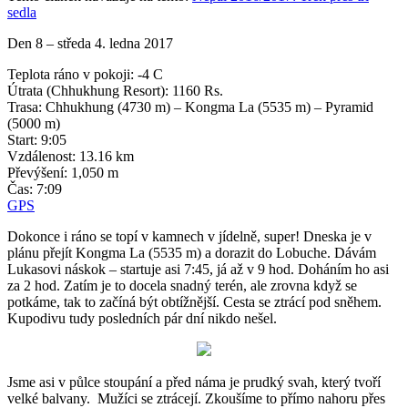
sedla
Den 8 – středa 4. ledna 2017
Teplota ráno v pokoji: -4 C
Útrata (Chhukhung Resort): 1160 Rs.
Trasa: Chhukhung (4730 m) – Kongma La (5535 m) – Pyramid
(5000 m)
Start: 9:05
Vzdálenost: 13.16 km
Převýšení: 1,050 m
Čas: 7:09
GPS
Dokonce i ráno se topí v kamnech v jídelně, super! Dneska je v
plánu přejít Kongma La (5535 m) a dorazit do Lobuche. Dávám
Lukasovi náskok – startuje asi 7:45, já až v 9 hod. Doháním ho asi
za 2 hod. Zatím je to docela snadný terén, ale zrovna když se
potkáme, tak to začíná být obtížnější. Cesta se ztrácí pod sněhem.
Kupodivu tudy posledních pár dní nikdo nešel.
Jsme asi v půlce stoupání a před náma je prudký svah, který tvoří
velké balvany. Mužíci se ztrácejí. Zkoušíme to přímo nahoru přes