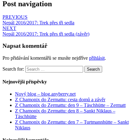
Post navigation
PREVIOUS
Nepál 2016/2017: Trek přes tři sedla
NEXT
Nepál 2016/2017: Trek přes tři sedla (závěr)
Napsat komentář
Pro přidávání komentářů se musíte nejdříve
přihlásit
.
Search for:
Search
Nejnovější příspěvky
Nový blog – blog.anyberry.net
Z Chamonix do Zermattu: cesta domů a závěr
Z Chamonix do Zermattu: den 9 – Täschhütte – Zermatt
Z Chamonix do Zermattu: den 8 – Sankt Niklaus –
Täschhütte
Z Chamonix do Zermattu: den 7 – Turtmannhütte – Sankt
Niklaus