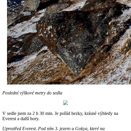
Poslední výškové metry do sedla
V sedle jsem za 2 h 30 min. Je pořád hezky, krásné výhledy na
Everest a další hory.
Uprostřed Everest. Pod ním 3. jezero u Gokya, které na