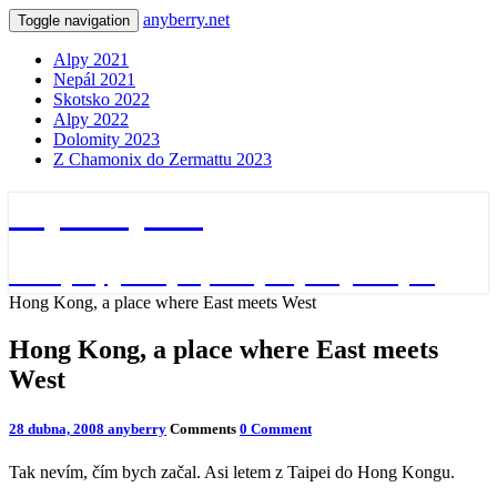
anyberry.net
Toggle navigation
Alpy 2021
Nepál 2021
Skotsko 2022
Alpy 2022
Dolomity 2023
Z Chamonix do Zermattu 2023
anyberry.net
Ať bylo, jak bylo, vždycky nějak bylo
Hong Kong, a place where East meets West
Hong Kong, a place where East meets
West
28 dubna, 2008
anyberry
Comments
0 Comment
Tak nevím, čím bych začal. Asi letem z Taipei do Hong Kongu.