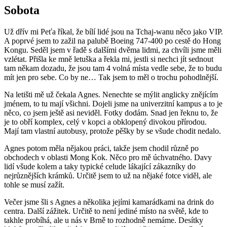
Sobota
Už dřív mi Peťa říkal, že bílí lidé jsou na Tchaj-wanu něco jako VIP.
A poprvé jsem to zažil na palubě Boeing 747-400 po cestě do Hong
Kongu. Seděl jsem v řadě s dalšími dvěma lidmi, za chvíli jsme měli
vzlétat. Přišla ke mně letuška a řekla mi, jestli si nechci jít sednout
tam někam dozadu, že jsou tam 4 volná místa vedle sebe, že to budu
mít jen pro sebe. Co by ne… Tak jsem to měl o trochu pohodlnější.
Na letišti mě už čekala Agnes. Nenechte se mýlit anglicky znějícím
jménem, to tu mají všichni. Dojeli jsme na univerzitní kampus a to je
něco, co jsem ještě asi neviděl. Fotky dodám. Snad jen řeknu to, že
je to obří komplex, celý v kopci a obklopený divokou přírodou.
Mají tam vlastní autobusy, protože pěšky by se všude chodit nedalo.
Agnes potom měla nějakou práci, takže jsem chodil různě po
obchodech v oblasti Mong Kok. Něco pro mě úchvatného. Davy
lidí všude kolem a taky typické celude lákající zákazníky do
nejrůznějších krámků. Určitě jsem to už na nějaké fotce viděl, ale
tohle se musí zažít.
Večer jsme šli s Agnes a několika jejími kamarádkami na drink do
centra. Další zážitek. Určitě to není jediné místo na světě, kde to
takhle probíhá, ale u nás v Brně to rozhodně nemáme. Desítky