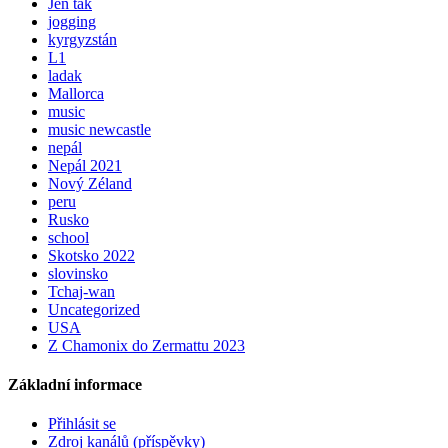
Jen tak
jogging
kyrgyzstán
L1
ladak
Mallorca
music
music newcastle
nepál
Nepál 2021
Nový Zéland
peru
Rusko
school
Skotsko 2022
slovinsko
Tchaj-wan
Uncategorized
USA
Z Chamonix do Zermattu 2023
Základní informace
Přihlásit se
Zdroj kanálů (příspěvky)