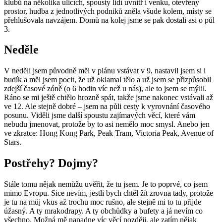
klubů na několika ulicích, spousty lidí uvnitř i venku, otevřený
prostor, hudba z jednotlivých podniků zněla všude kolem, místy se
přehlušovala navzájem. Domů na kolej jsme se pak dostali asi o půl
3.
Neděle
V neděli jsem původně měl v plánu vstávat v 9, nastavil jsem si i
budík a měl jsem pocit, že už oklamal tělo a už jsem se přizpůsobil
zdejší časové zóně (o 6 hodin víc než u nás), ale to jsem se mýlil.
Ráno se mi ještě chtělo hrozně spát, takže jsme nakonec vstávali až
ve 12. Ale stejně dobré – jsem na půli cesty k vyrovnání časového
posunu. Viděli jsme další spoustu zajímavých věcí, které vám
nebudu jmenovat, protože by to asi nemělo moc smysl. Anebo jen
ve zkratce: Hong Kong Park, Peak Tram, Victoria Peak, Avenue of
Stars.
Postřehy? Dojmy?
Stále tomu nějak nemůžu uvěřit, že tu jsem. Je to poprvé, co jsem
mimo Evropu. Sice nevím, jestli bych chtěl žít zrovna tady, protože
je tu na můj vkus až trochu moc rušno, ale stejně mi to tu přijde
úžasný. A ty mrakodrapy. A ty obchůdky a bufety a já nevím co
všechno. Možná mě napadne víc věcí později, ale zatím nějak