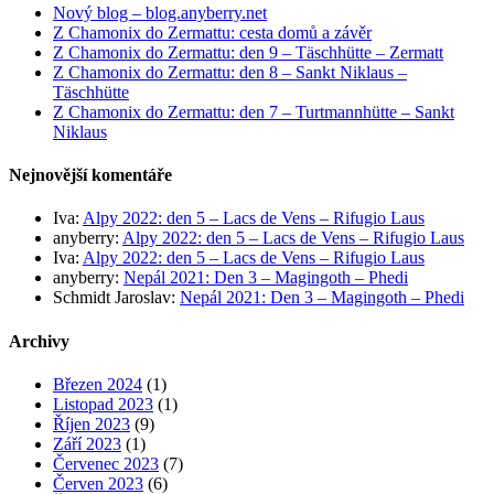
Nový blog – blog.anyberry.net
Z Chamonix do Zermattu: cesta domů a závěr
Z Chamonix do Zermattu: den 9 – Täschhütte – Zermatt
Z Chamonix do Zermattu: den 8 – Sankt Niklaus –
Täschhütte
Z Chamonix do Zermattu: den 7 – Turtmannhütte – Sankt
Niklaus
Nejnovější komentáře
Iva
:
Alpy 2022: den 5 – Lacs de Vens – Rifugio Laus
anyberry
:
Alpy 2022: den 5 – Lacs de Vens – Rifugio Laus
Iva
:
Alpy 2022: den 5 – Lacs de Vens – Rifugio Laus
anyberry
:
Nepál 2021: Den 3 – Magingoth – Phedi
Schmidt Jaroslav
:
Nepál 2021: Den 3 – Magingoth – Phedi
Archivy
Březen 2024
(1)
Listopad 2023
(1)
Říjen 2023
(9)
Září 2023
(1)
Červenec 2023
(7)
Červen 2023
(6)