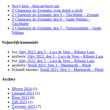
Nový blog – blog.anyberry.net
Z Chamonix do Zermattu: cesta domů a závěr
Z Chamonix do Zermattu: den 9 – Täschhütte – Zermatt
Z Chamonix do Zermattu: den 8 – Sankt Niklaus –
Täschhütte
Z Chamonix do Zermattu: den 7 – Turtmannhütte – Sankt
Niklaus
Nejnovější komentáře
Iva
:
Alpy 2022: den 5 – Lacs de Vens – Rifugio Laus
anyberry
:
Alpy 2022: den 5 – Lacs de Vens – Rifugio Laus
Iva
:
Alpy 2022: den 5 – Lacs de Vens – Rifugio Laus
anyberry
:
Nepál 2021: Den 3 – Magingoth – Phedi
Schmidt Jaroslav
:
Nepál 2021: Den 3 – Magingoth – Phedi
Archivy
Březen 2024
(1)
Listopad 2023
(1)
Říjen 2023
(9)
Září 2023
(1)
Červenec 2023
(7)