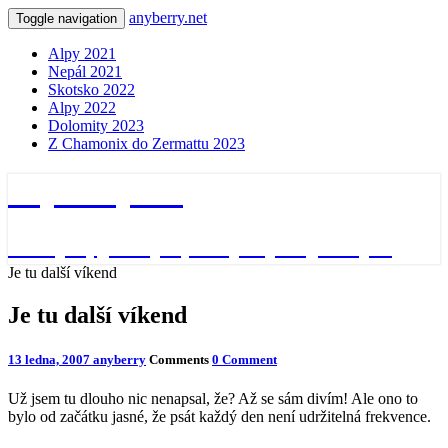
anyberry.net
Toggle navigation
Alpy 2021
Nepál 2021
Skotsko 2022
Alpy 2022
Dolomity 2023
Z Chamonix do Zermattu 2023
anyberry.net
Ať bylo, jak bylo, vždycky nějak bylo
Je tu další víkend
Je tu další víkend
13 ledna, 2007
anyberry
Comments
0 Comment
Už jsem tu dlouho nic nenapsal, že? Až se sám divím! Ale ono to
bylo od začátku jasné, že psát každý den není udržitelná frekvence.