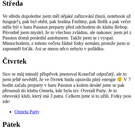
Středa
Ve středu dopoledne jsem měl nějaké zařizování (hurá, notebook už
funguje!), pak byl oběd, pak hodina Finštiny, pak šlofík a pak večer
měla být v baru Passion preparty před odchodem do klubu Bebop.
Původně jsem myslel, že to všechno zvládnu, ale nakonec jsem jel z
Passion domů poslední autobusem. Takže jsem se i vyspal.
Mimochodem, z tohoto večera žádné fotky nemám, protože jsem si
zapomněl foťák. Asi se mnou něco nebylo v pořádku.
Čtvrtek
Sice se můj minulý příspěvek jmenoval Konečně odpočatý, ale to
jsem ještě nevěděl, že ve čtvrtek budu opravdu plný energie
V 7
hodin začala preparty v baru Passion a kolem desáté jsme se pak
přesunuli do klubu Onnela, kde byla tzv. Overall Party. Je to
obrovský klub, který má 3 patra. Celkem jsme si to užili. Fotky jsou
zde:
Onnela Party
Pátek