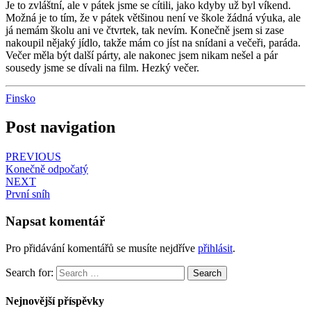
Je to zvláštní, ale v pátek jsme se cítili, jako kdyby už byl víkend.
Možná je to tím, že v pátek většinou není ve škole žádná výuka, ale
já nemám školu ani ve čtvrtek, tak nevím. Konečně jsem si zase
nakoupil nějaký jídlo, takže mám co jíst na snídani a večeři, paráda.
Večer měla být další párty, ale nakonec jsem nikam nešel a pár
sousedy jsme se dívali na film. Hezký večer.
Finsko
Post navigation
PREVIOUS
Konečně odpočatý
NEXT
První sníh
Napsat komentář
Pro přidávání komentářů se musíte nejdříve
přihlásit
.
Search for:
Search
Nejnovější příspěvky